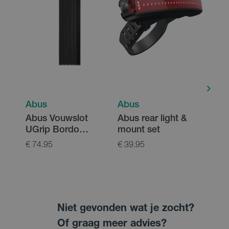
Abus
Abus
Abu
Abus Vouwslot
Abus rear light &
Abus
UGrip Bordo
mount set
4.0 
5700K/80
€ 74.95
€ 39.95
€ 13
Niet gevonden wat je zocht?
Of graag meer advies?