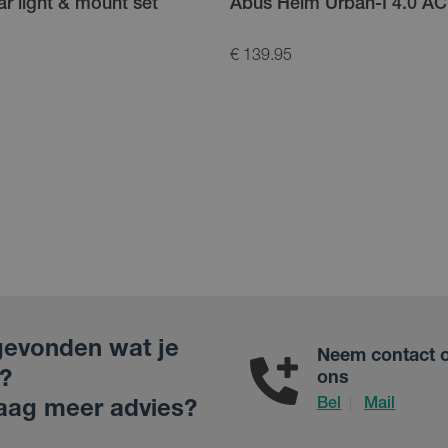
r light & mount set
Abus Helm Urban-I 4.0 A
€ 139.95
gevonden wat je
Neem contact 
?
ons
Bel
Mail
|
aag meer advies?