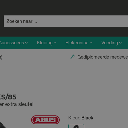
Accessoires
Kleding
Elektronica
Voeding
n)
Gediplomeerde medewe
KS/85
r extra sleutel
Kleur:
Black