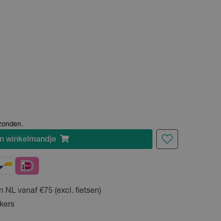
rzonden.
n
winkelmandje
n NL vanaf €75 (excl. fietsen)
kers