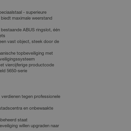
eciaalstaal - superieure
 biedt maximale weerstand
 bestaande ABUS ringslot, één
ets
een vast object, steek door de
nische topbeveiliging met
eveiligingssysteem
t viercijferige productcode
eld 5650-serie
 verdienen tegen professionele
, stadscentra en onbewaakte
nbeheerd staat
eveiliging willen upgraden naar