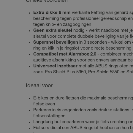
Unieke voordelen
Extra dikke 8 mm
vierkante ketting van gehard sp
bescherming tegen professioneel gereedschap en
tegen knip- en zaagpogingen
Geen extra sleutel
nodig - werkt naadloos met je
sleutel voor complete dubbele beveiliging van je fi
Supersnel beveiligen
in 3 seconden - wikkel om 
ring en klik in je ringslot voor directe bescherming
Compatibel met Alarmbox 2.0
- combineer mecha
auditieve afschrikking voor een onverslaanbaar b
Universeel inzetbaar
met alle ABUS ringsloten me
zoals Pro Shield Plus 5950, Pro Shield 5850 en Shi
Ideaal voor
E-bikes en dure fietsen die maximale bescherming
fietsdieven
Parkeren in risicogebieden zoals drukke stations
fietsenstallingen
Langdurig buitenparkeren waar je fiets urenlang o
Fietsers die al een ABUS ringslot hebben en hun b