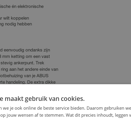
sche én elektronische
ar wilt koppelen
ming nodig hebben
d eenvoudig ondanks zijn
 8 mm ketting om een vast
r stevig ankerpunt. Trek
 ring aan het andere einde van
 slotbehuizing van je ABUS
rte handeling. De extra dikke
t voor dieven extreem moeilijk
el gereedschap.
e maakt gebruik van cookies.
en we je ook online de beste service bieden. Daarom gebruiken w
op jouw wensen af te stemmen. Wat dit precies inhoudt, leggen w