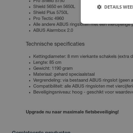
Pro Shield 5750
DETAILS WE
Shield 5650 en 5650L
Shield Plus 5750L
Pro Tectic 4960
Alle andere ABUS ringsloten met een viercijferige
ABUS Alarmbox 2.0
Technische specificaties
Kettingdiameter: 8 mm vierkante schakels (extra d
Lengte: 85 cm
Gewicht: 1190 gram
Materiaal: gehard speciaalstaal
Vergrendeling: via bestaand ABUS ringslot (geen a
Compatibiliteit: alle ABUS ringsloten met viercijf
Beveiligingsniveau: hoog - geschikt voor waardevo
Upgrade nu naar maximale fietsbeveiliging!