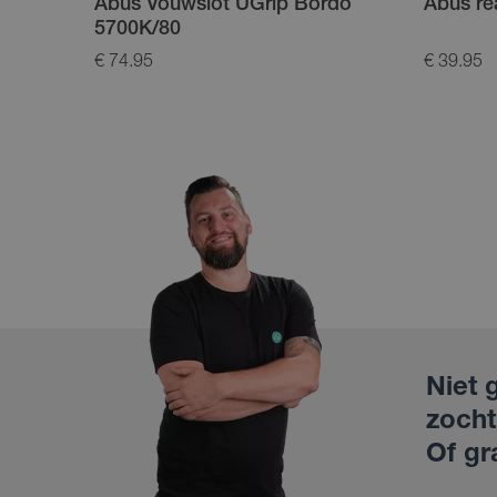
Abus Vouwslot UGrip Bordo
Abus rea
5700K/80
€ 74.95
€ 39.95
Niet 
zocht
Of gr