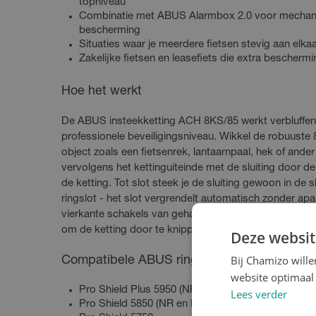
topniveau
Combinatie met ABUS Alarmbox 2.0 voor mechani
bescherming
Situaties waar je meerdere fietsen stevig aan elka
Zakelijke fietsen en leasefiets die extra bescher
Hoe het werkt
De ABUS insteekketting ACH 8KS/85 werkt verbluffen
professionele beveiligingsniveau. Wikkel de robuuste
object zoals een fietsenrek, lantaarnpaal, hek of ande
vervolgens het kettinguiteinde met de sluiting door de
de ketting. Tot slot steek je de sluiting gewoon in de
ringslot - het slot vergrendelt automatisch zonder apa
vierkante schakels van gehard speciaalstaal maken he
om de ketting door te knippen, zelfs met professione
Deze websit
Bij Chamizo will
Compatibele ABUS ringsloten
website optimaal 
Pro Shield Plus 5950 (NR en LH varianten)
Lees verder
Pro Shield 5850 (NR en LH varianten)