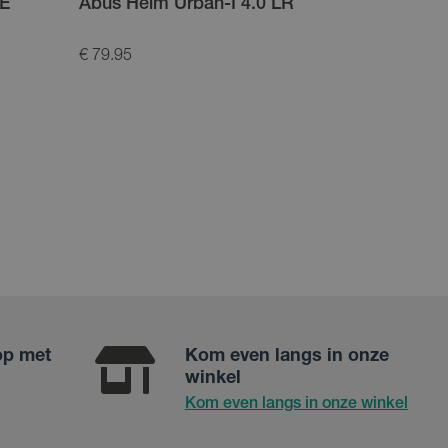
CE
Abus Helm Urban-I 4.0 LR
Abus Hel
€ 79.95
€ 99.95
op met
Kom even langs in onze
winkel
Kom even langs in onze winkel