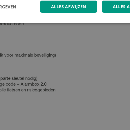
ERGEVEN
ALLES AFWIJZEN
ALLES 
 productcode
ik voor maximale beveiliging)
parte sleutel nodig)
erige code + Alarmbox 2.0
lle fietsen en risicogebieden