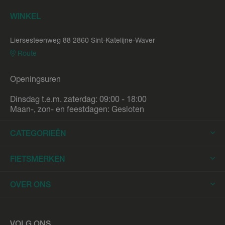
WINKEL
Liersesteenweg 88 2860 Sint-Katelijne-Waver
Route
Openingsuren
Dinsdag t.e.m. zaterdag: 09:00 - 18:00
Maan-, zon- en feestdagen: Gesloten
CATEGORIEËN
Elektrische Fietsen
FIETSMERKEN
Elektrische Stadsfietsen
Trek
OVER ONS
Elektrische Racefietsen
Stromer
Elektrische Mountainbikes
Fietsleasing
Riese & Müller
Elektrische Longtails
Werkplaats