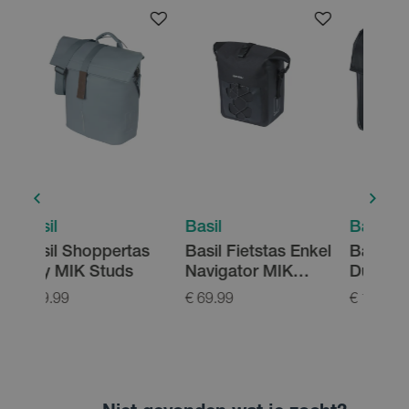
Basil
Basil
Basi
as
Basil Fietstas Enkel
Basil Fietstas
Basi
Navigator MIK
Dubbel Urban Dry
Studs M
MIK
€ 69.99
€ 129.99
€ 19