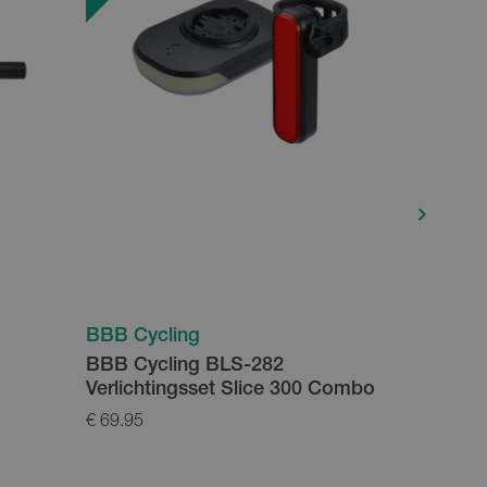
BBB Cycling
BBB Cyc
BBB Cycling BLS-282
BBB Ove
Verlichtingsset Slice 300 Combo
€ 69.95
€ 49.95