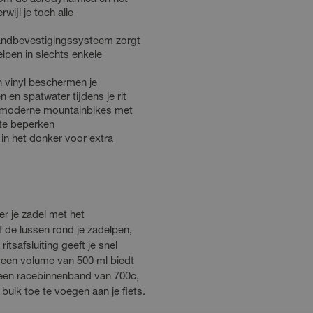
rwijl je toch alle
andbevestigingssysteem zorgt
elpen in slechts enkele
 vinyl beschermen je
 en spatwater tijdens je rit
r moderne mountainbikes met
 te beperken
in het donker voor extra
r je zadel met het
 de lussen rond je zadelpen,
itsafsluiting geeft je snel
 een volume van 500 ml biedt
een racebinnenband van 700c,
bulk toe te voegen aan je fiets.