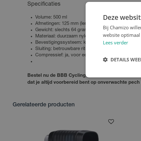
Specificaties
Deze websit
Volume: 500 ml
Afmetingen: 125 mm (lengte) x 80 mm (breedte)
Bij Chamizo will
Gewicht: slechts 64 gram
website optimaal 
Materiaal: duurzaam nylon en vinyl
Lees verder
Bevestigingssysteem: klittenband met lusconstruc
Sluiting: betrouwbare ritssluiting
Compressief: ja, voor een strakke pasvorm
DETAILS WE
Bestel nu de BBB Cycling RacePack zadeltas en r
dat je altijd voorbereid bent op onverwachte pec
Gerelateerde producten