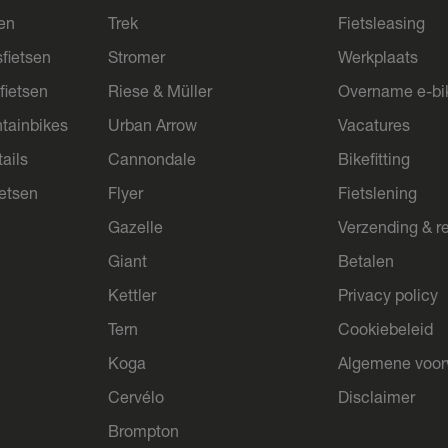
sen
Trek
Fietsleasing
sfietsen
Stromer
Werkplaats
fietsen
Riese & Müller
Overname e-bi
tainbikes
Urban Arrow
Vacatures
ails
Cannondale
Bikefitting
ietsen
Flyer
Fietslening
Gazelle
Verzending & r
Giant
Betalen
Kettler
Privacy policy
Tern
Cookiebeleid
Koga
Algemene voo
Cervélo
Disclaimer
Brompton