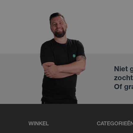
Niet 
zocht
Of gr
WINKEL
CATEGORIEË