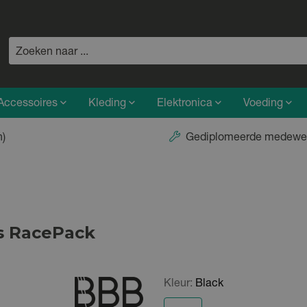
Accessoires
Kleding
Elektronica
Voeding
n)
Gediplomeerde medewe
as RacePack
Kleur:
Black