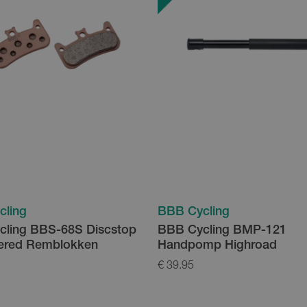
cling
BBB Cycling
ling BBS-68S Discstop
BBB Cycling BMP-121
ered Remblokken
Handpomp Highroad
€ 39.95