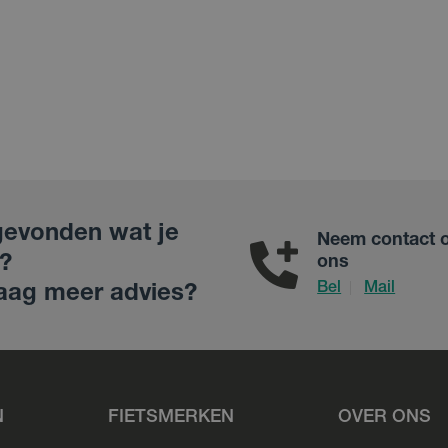
gevonden wat je
Neem contact 
?
ons
Bel
Mail
|
aag meer advies?
N
FIETSMERKEN
OVER ONS