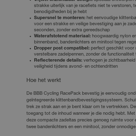
strakke uiterlijk van je racefiets niet te verstoren, te
benodigdheden bij je hebt
Supersnel te monteren:
het eenvoudige klittenb
voor een strakke en veilige bevestiging aan je zad
seconden, zonder extra gereedschap
Waterafstotend materiaal:
hoogwaardig nylon en
binnenband, bandenlichters en minitool tegen regen
Dropper post compatibel:
perfect geschikt voo
verstelbare zadelpennen, zonder de functionaliteit
Reflecterende details:
verhogen je zichtbaarheid 
veiligheid tijdens avond- en ochtendritten
Hoe het werkt
De BBB Cycling RacePack bevestig je eenvoudig onde
geïntegreerde klittenbandbevestigingssysteem. Schuif
trek ze strak aan en je bent klaar om te vertrekken. De r
toegang tot de inhoud wanneer je die nodig hebt. Met
deze compacte zadeltas precies genoeg ruimte voor 
twee bandenlichters en een minitool, zonder onnodige 