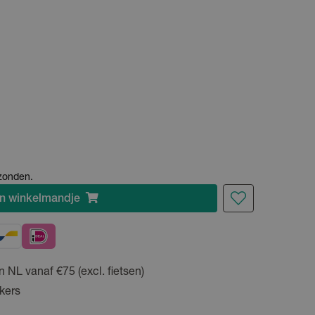
rzonden.
n
winkelmandje
n NL vanaf €75 (excl. fietsen)
kers