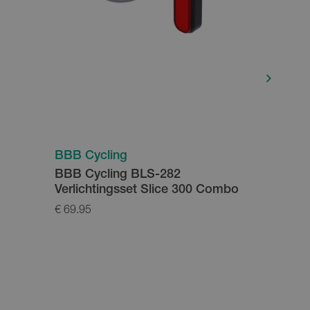
BBB Cycling
BBB Cyc
BBB Cycling BLS-282
BBB Ove
Verlichtingsset Slice 300 Combo
€ 69.95
€ 49.95