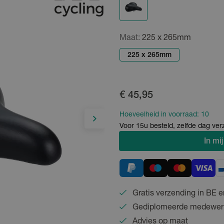
Maat:
225 x 265mm
225 x 265mm
€ 45,95
Hoeveelheid in voorraad:
10
Voor 15u besteld, zelfde dag ve
In
mij
Gratis verzending in BE e
Gediplomeerde medewer
Advies op maat