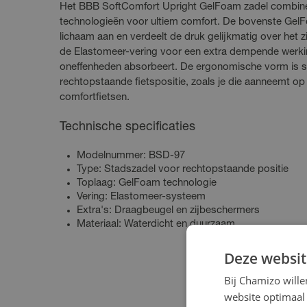
Het BBB SoftComfort Upright GelFoam zadel combin
technologieën voor ultiem comfort. De bovenste GelF
lichaam aan en verdeelt de druk gelijkmatig over het 
de Elastomeer-vering voor een extra dempende werki
oneffenheden absorbeert. De ergonomische vorm is s
rechtopstaande fietspositie, zoals je die aanneemt op
comfortfietsen.
Technische specificaties
Modelnummer: BSD-97
Type: Stadszadel voor rechtopstaande positie
Toplaag: GelFoam technologie
Vering: Elastomeer-systeem
Extra's: Draagbeugel en zijbeschermers
Materiaal: Waterdicht en duurzaam
Deze websit
Bij Chamizo will
website optimaal 