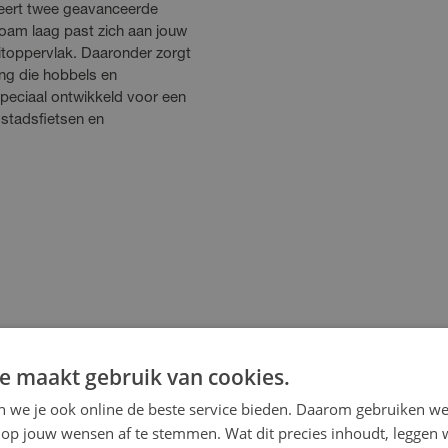
eert twee geavanceerde
oam laag past zich aan jouw
zitoppervlak. Daaronder zorgt
ng die hobbels en
peciaal ontwikkeld voor een
 stadsfietsen en
e maakt gebruik van cookies.
en we je ook online de beste service bieden. Daarom gebruiken w
op jouw wensen af te stemmen. Wat dit precies inhoudt, leggen w