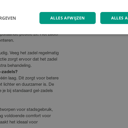
ERGEVEN
ALLES AFWIJZEN
ALLES 
rpen voor stadsfietsen,
pstaande positie zit. Het zadel
nteren.
udig. Veeg het zadel regelmatig
ie zorgt ervoor dat het zadel
tra behandeling.
l-zadels?
én laag. Dit zorgt voor betere
et lichter en duurzamer is. De
 je bij standaard gel-zadels
ntworpen voor stadsgebruik,
ng voldoende comfort voor
aakt het ideaal voor