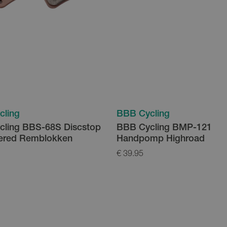
cling
BBB Cycling
ling BBS-68S Discstop
BBB Cycling BMP-121
ered Remblokken
Handpomp Highroad
€ 39.95