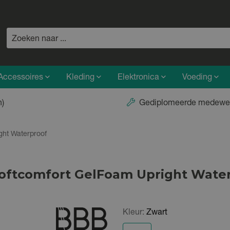
Accessoires
Kleding
Elektronica
Voeding
n)
Gediplomeerde medewe
ght Waterproof
Softcomfort GelFoam Upright Wate
Kleur:
Zwart