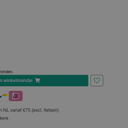
rzonden.
n
winkelmandje
n NL vanaf €75 (excl. fietsen)
kers