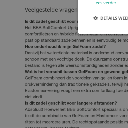
Lees verder
Veelgestelde vragen
DETAILS WE
Is dit zadel geschikt voor mijn fiets?
Het BBB SoftComfort Upright GelFoam zadel is ontwo
comfortfietsen en hybride fietsen waar je in een rechto
past op standaard zadelpennen en is eenvoudig te mo
Hoe onderhoud ik mijn GelFoam zadel?
Dankzij het waterdichte materiaal is onderhoud eenvo
schoon met een vochtige doek. De duurzame construct
bestand is tegen alle weersomstandigheden zonder ex
Wat is het verschil tussen GelFoam en gewone ge
GelFoam combineert de voordelen van gel en foam in é
drukvermindering dan traditionele gel-zadels, terwijl h
Elastomeer-vering voegt een extra comfortlaag toe die
niet vindt.
Is dit zadel geschikt voor langere afstanden?
Absoluut! Hoewel het BBB SoftComfort speciaal is o
biedt de combinatie van GelFoam en Elastomeer-veri
ritten tot meerdere uren. De rechtopstaande positie m