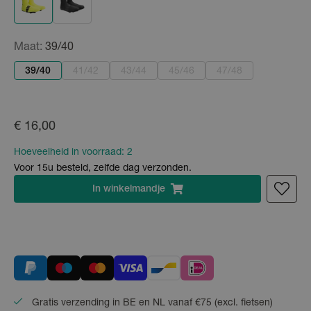
Maat:
39/40
39/40
41/42
43/44
45/46
47/48
€ 16,00
Hoeveelheid in voorraad:
2
Voor 15u besteld, zelfde dag verzonden.
In
winkelmandje
Gratis verzending in BE en NL vanaf €75 (excl. fietsen)