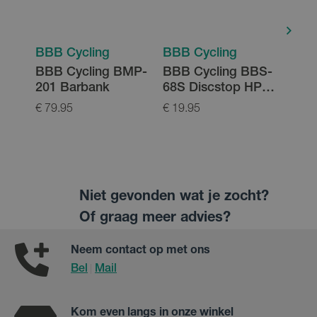
BBB Cycling
BBB Cycling
BBB
BBB Cycling BMP-
BBB Cycling BBS-
BBB
201 Barbank
68S Discstop HP
121
Sintered
High
€ 79.95
€ 19.95
€ 39.
Remblokken
Niet gevonden wat je zocht?
Of graag meer advies?
Neem contact op met ons
Bel
Mail
|
Kom even langs in onze winkel