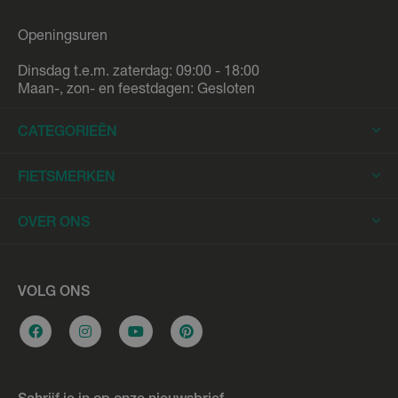
Openingsuren
Dinsdag t.e.m. zaterdag: 09:00 - 18:00
Maan-, zon- en feestdagen: Gesloten
CATEGORIEËN
Elektrische Fietsen
FIETSMERKEN
Elektrische Stadsfietsen
Trek
OVER ONS
Elektrische Racefietsen
Stromer
Elektrische Mountainbikes
Fietsleasing
Riese & Müller
Elektrische Longtails
Werkplaats
VOLG ONS
Urban Arrow
Elektrische Bakfietsen
Overname e-bike
Cannondale
Stadsfietsen
Vacatures
Flyer
Hybride fietsen
Bikefitting
Gazelle