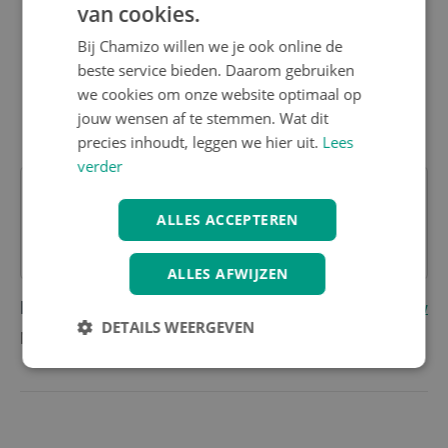
van cookies.
Binnenwerk gemaakt van micro-fleece dat het
hoogste niveau van flexibiliteit en comfort geeft
Bij Chamizo willen we je ook online de
Gemakkelijke toegang en verstelbaarheid door
beste service bieden. Daarom gebruiken
het dubbele klittenband aan de achterkant
Versterkt neusstuk om de overschoen op zijn
we cookies om onze website optimaal op
plaats te houden en de schoen te beschermen
jouw wensen af te stemmen. Wat dit
precies inhoudt, leggen we hier uit.
Lees
verder
ALLES ACCEPTEREN
Heb je nog vragen over dit product?
Contacteer onze klantenservice
ALLES AFWIJZEN
Reviews
(0)
Schrijf eerste review
DETAILS WEERGEVEN
Nog geen reviews