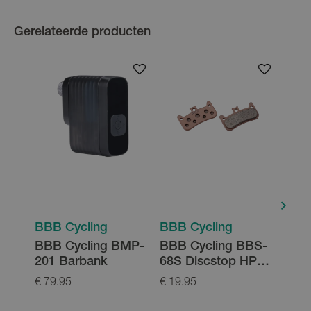
Gerelateerde producten
BBB Cycling
BBB Cycling
BBB
BBB Cycling BMP-
BBB Cycling BBS-
BBB
201 Barbank
68S Discstop HP
121
Sintered
High
€ 79.95
€ 19.95
€ 39.
Remblokken