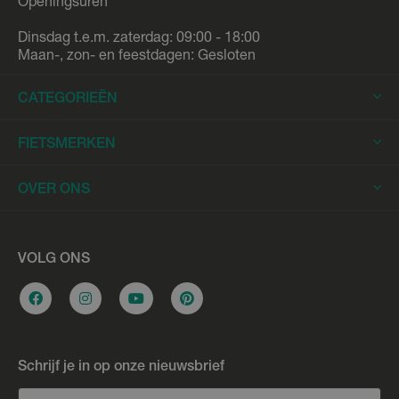
Openingsuren
Dinsdag t.e.m. zaterdag: 09:00 - 18:00
Maan-, zon- en feestdagen: Gesloten
CATEGORIEËN
Elektrische Fietsen
FIETSMERKEN
Elektrische Stadsfietsen
Trek
OVER ONS
Elektrische Racefietsen
Stromer
Elektrische Mountainbikes
Fietsleasing
Riese & Müller
Elektrische Longtails
Werkplaats
VOLG ONS
Urban Arrow
Elektrische Bakfietsen
Overname e-bike
Cannondale
Stadsfietsen
Vacatures
Flyer
Hybride fietsen
Bikefitting
Gazelle
Schrijf je in op onze nieuwsbrief
Racefietsen
Fietslening
Giant