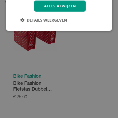
Gerelateerde producten
ALLES AFWIJZEN
DETAILS WEERGEVEN
Bike Fashion
Bike Fashion
Fietstas Dubbel
Lillebi
€ 25.00