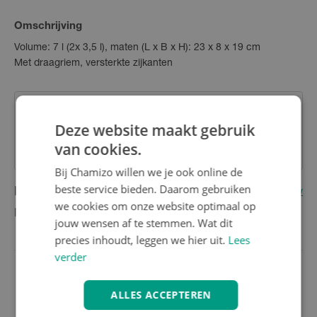
Omschrijving
Volume: 7 l (2x 3,5 l), maten (L x B x H): 23 x 8 x 19 cm
Met draagriem, versterkte zijkanten
Deze website maakt gebruik
Heb je nog vragen over dit product?
Contacteer onze klantenservice
van cookies.
Bij Chamizo willen we je ook online de
beste service bieden. Daarom gebruiken
Reviews
(0)
Schrijf eerste review
we cookies om onze website optimaal op
Nog geen reviews
jouw wensen af te stemmen. Wat dit
precies inhoudt, leggen we hier uit.
Lees
verder
ALLES ACCEPTEREN