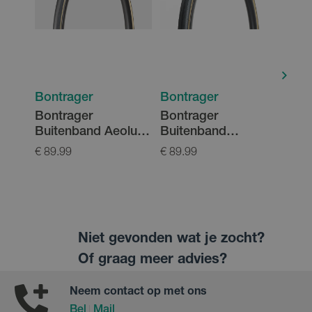
Bontrager
Bontrager
Bont
Bontrager
Bontrager
Bont
Buitenband Aeolus
Buitenband
Buit
RSL TLR
Kwaremont RSL
Kwa
€ 89.99
€ 89.99
€ 49.
TLR
Niet gevonden wat je zocht?
Of graag meer advies?
Neem contact op met ons
Bel
Mail
|