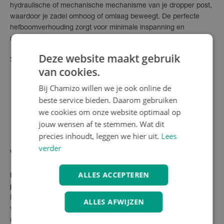
hydraulische of mechanische mechanisme van je dropper post,
waardoor je zadel omhoog of omlaag beweegt. De perfecte
hefboomverhouding zorgt voor minimale inspanning en
maximale controle tijdens het rijden.
Deze website maakt gebruik
Specificaties
van cookies.
Kleur: Matzwart
Bij Chamizo willen we je ook online de
Compatibel met Bontrager Line Elite Dropper
beste service bieden. Daarom gebruiken
zadelpennen
we cookies om onze website optimaal op
Inclusief kabelklem en bevestigingsmateriaal
Gewicht: Lichtgewicht ontwerp voor minimale impact op
jouw wensen af te stemmen. Wat dit
totaalgewicht
precies inhoudt, leggen we hier uit.
Lees
verder
Veelgestelde vragen
ALLES ACCEPTEREN
Is deze hendel compatibel met andere merken dropper
posts?
De Bontrager Line Elite Dropper hendel is primair ontworpen
ALLES AFWIJZEN
voor Bontrager dropper posts, maar kan ook werken met veel
andere merken die een vergelijkbaar kabelmechanisme