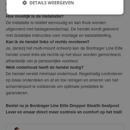
DETAILS WEERGEVEN
gebruiken. Controleer de specificaties van je huidige dropper
post voor compatibiliteit.
Hoe moeilijk is de installatie?
De installatie is relatief eenvoudig en kan thuis worden
uitgevoerd met basisgereedschap. De hendel wordt geleverd
met duidelijke instructies voor montage en kabelafstelling.
Kan ik de hendel links of rechts monteren?
Ja, dankzij het multi-mount ontwerp kan de Bontrager Line Elite
hendel zowel links als rechts op het stuur worden gemonteerd,
afhankelijk van je persoonlijke voorkeur.
Welk onderhoud heeft de hendel nodig?
De hendel vereist minimaal onderhoud. Regelmatig controleren
op losse onderdelen en af en toe reinigen en smeren van het
scharnierpunt is voldoende om optimale prestaties te
garanderen.
Bestel nu je Bontrager Line Elite Dropper Stealth Seatpost
Lever en ervaar direct meer controle en comfort op het trail!