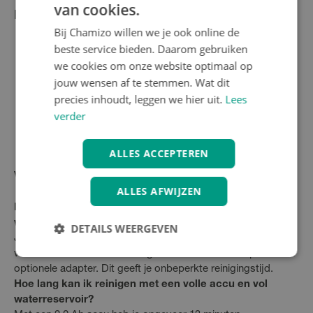
van cookies.
Leveromvang
Bij Chamizo willen we je ook online de
Bosch Fontus 18V-6 fietsreiniger
beste service bieden. Daarom gebruiken
1 x 18V 2,0 Ah accu
we cookies om onze website optimaal op
Oplader
jouw wensen af te stemmen. Wat dit
Fontus fiets-spuitpistool met 4 sproeipatronen
precies inhoudt, leggen we hier uit.
Lees
2,7 meter hogedrukslang
verder
ALLES ACCEPTEREN
Veelgestelde vragen
ALLES AFWIJZEN
Kan ik de Bosch Fontus 18V-6 ook gebruiken zonder
waterreservoir?
DETAILS WEERGEVEN
Ja, je kunt de fietsreiniger ook aansluiten op een externe
waterbron zoals een tuinslang of emmer met behulp van een
optionele adapter. Dit geeft je onbeperkte reinigingstijd.
Hoe lang kan ik reinigen met een volle accu en vol
waterreservoir?