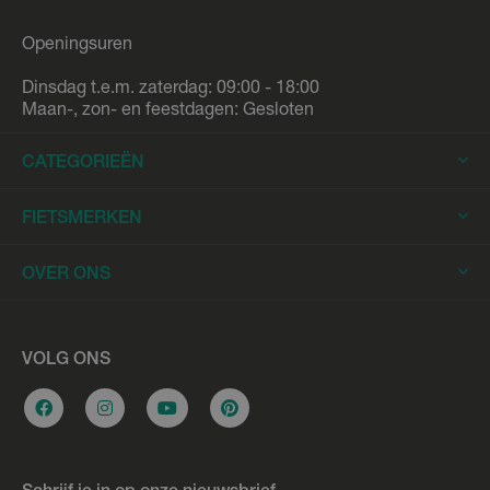
Openingsuren
Dinsdag t.e.m. zaterdag: 09:00 - 18:00
Maan-, zon- en feestdagen: Gesloten
CATEGORIEËN
Elektrische Fietsen
FIETSMERKEN
Elektrische Stadsfietsen
Trek
OVER ONS
Elektrische Racefietsen
Stromer
Elektrische Mountainbikes
Fietsleasing
Riese & Müller
Elektrische Longtails
Werkplaats
VOLG ONS
Urban Arrow
Elektrische Bakfietsen
Overname e-bike
Cannondale
Stadsfietsen
Vacatures
Flyer
Hybride fietsen
Bikefitting
Gazelle