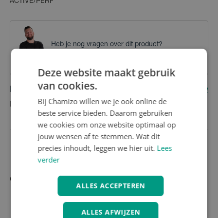
ACTIVE/PERF
Heb je nog vragen over dit product?
Contacteer onze klantenservice
Deze website maakt gebruik
van cookies.
Reviews
(0)
Schrijf eerste review
Bij Chamizo willen we je ook online de
Nog geen reviews
beste service bieden. Daarom gebruiken
we cookies om onze website optimaal op
jouw wensen af te stemmen. Wat dit
precies inhoudt, leggen we hier uit.
Lees
verder
Gerelateerde producten
ALLES ACCEPTEREN
ALLES AFWIJZEN