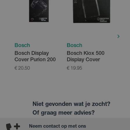
Bosch
Bosch
Bos
Bosch Display
Bosch Kiox 500
Bos
Cover Purion 200
Display Cover
800 
€ 20.50
€ 19.95
€ 10
Niet gevonden wat je zocht?
Of graag meer advies?
Neem contact op met ons