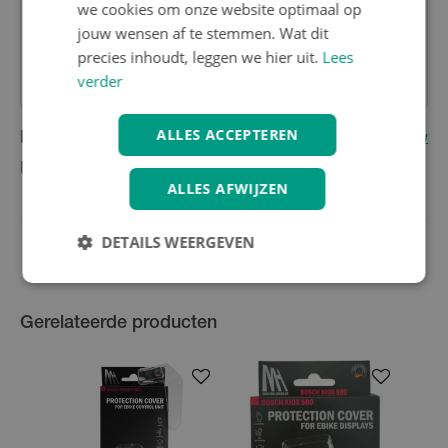
we cookies om onze website optimaal op
jouw wensen af te stemmen. Wat dit
Heb je nog vragen over dit product?
precies inhoudt, leggen we hier uit.
Lees
Contacteer onze klantenservice
verder
ALLES ACCEPTEREN
Reviews
(0)
Schrijf eerste review
Nog geen reviews
ALLES AFWIJZEN
DETAILS WEERGEVEN
Gerelateerde producten