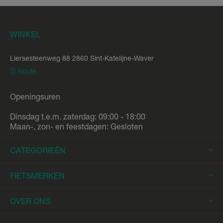
WINKEL
Liersesteenweg 88 2860 Sint-Katelijne-Waver
Route
Openingsuren
Dinsdag t.e.m. zaterdag: 09:00 - 18:00
Maan-, zon- en feestdagen: Gesloten
CATEGORIEËN
Elektrische Fietsen
FIETSMERKEN
Elektrische Stadsfietsen
Trek
OVER ONS
Elektrische Racefietsen
Stromer
Elektrische Mountainbikes