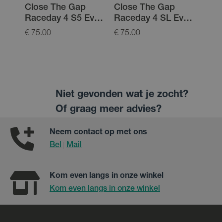
Close The Gap
Close The Gap
Clos
Raceday 4 S5 Evo
Raceday 4 SL Evo
Regu
Cervelo
Multi Brand
€ 75.00
€ 75.00
€ 45.
Niet gevonden wat je zocht?
Of graag meer advies?
Neem contact op met ons
Bel
Mail
|
Kom even langs in onze winkel
Kom even langs in onze winkel