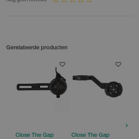
Nog geen reviews
Gerelateerde producten
Close The Gap
Close The Gap
Clos