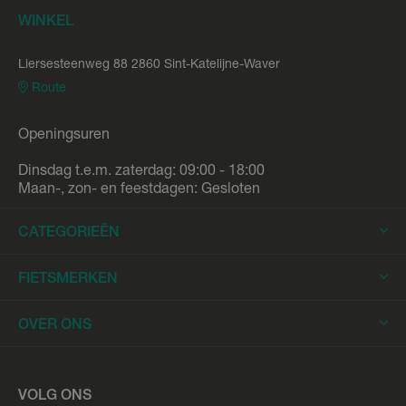
WINKEL
Liersesteenweg 88 2860 Sint-Katelijne-Waver
Route
Openingsuren
Dinsdag t.e.m. zaterdag: 09:00 - 18:00
Maan-, zon- en feestdagen: Gesloten
CATEGORIEËN
Elektrische Fietsen
FIETSMERKEN
Elektrische Stadsfietsen
Trek
OVER ONS
Elektrische Racefietsen
Stromer
Elektrische Mountainbikes
Fietsleasing
Riese & Müller
Elektrische Longtails
Werkplaats
VOLG ONS