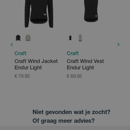
Craft
Craft
Craf
Craft Wind Jacket
Craft Wind Vest
Craft
Endur Light
Endur Light
Dam
Trai
€ 79.95
€ 69.95
€ 79.
Niet gevonden wat je zocht?
Of graag meer advies?