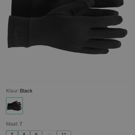
Kleur:
Black
Maat:
7
7
8
9
10
11