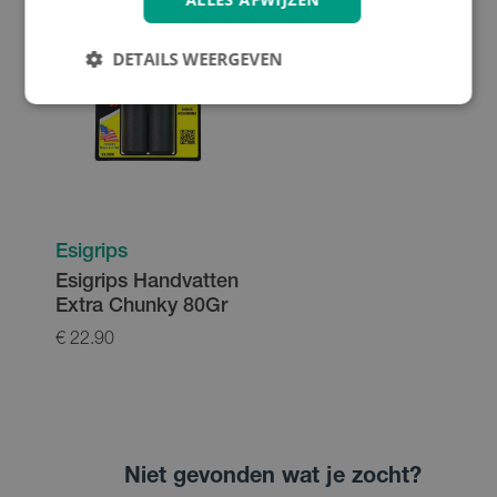
DETAILS WEERGEVEN
Esigrips
Esigrips Handvatten
Extra Chunky 80Gr
€ 22.90
Niet gevonden wat je zocht?