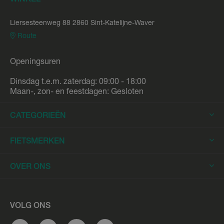
WINKEL
Liersesteenweg 88 2860 Sint-Katelijne-Waver
Route
Openingsuren
Dinsdag t.e.m. zaterdag: 09:00 - 18:00
Maan-, zon- en feestdagen: Gesloten
CATEGORIEËN
Elektrische Fietsen
FIETSMERKEN
Elektrische Stadsfietsen
Trek
OVER ONS
Elektrische Racefietsen
Stromer
Elektrische Mountainbikes
Fietsleasing
Riese & Müller
Elektrische Longtails
Werkplaats
VOLG ONS
Urban Arrow
Elektrische Bakfietsen
Overname e-bike