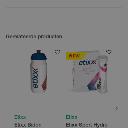
Gerelateerde producten
Etixx
Etixx
Etix
Etixx Bidon
Etixx Sport Hydro
Etix