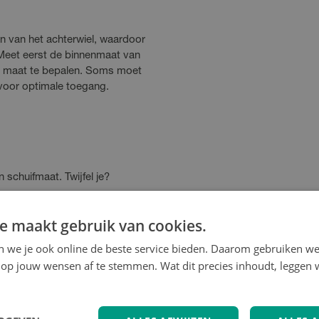
 van het achterwiel, waardoor
Meet eerst de binnenmaat van
te maat te bepalen. Soms moet
 voor optimale toegang.
schuifmaat. Twijfel je?
e maakt gebruik van cookies.
iets?
en we je ook online de beste service bieden. Daarom gebruiken w
Shimano Nexus 4, 7 en 8
op jouw wensen af te stemmen. Wat dit precies inhoudt, leggen w
ngen. Herken je fiets aan het
chterwiel.