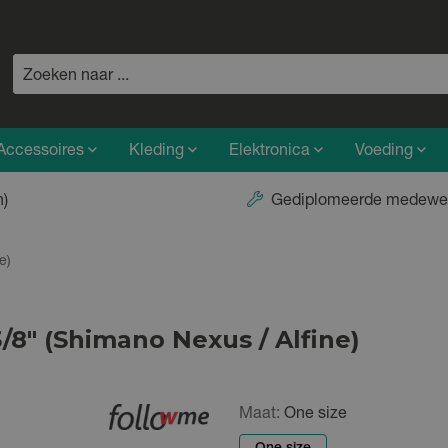
Accessoires
Kleding
Elektronica
Voeding
n)
Gediplomeerde medewe
e)
8" (Shimano Nexus / Alfine)
Maat:
One size