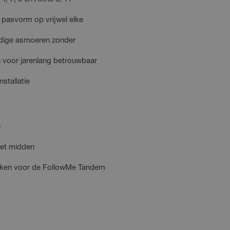
 pasvorm op vrijwel elke
idige asmoeren zonder
 voor jarenlang betrouwbaar
stallatie
n
het midden
maken voor de FollowMe Tandem