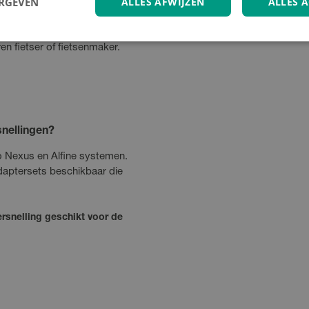
ERGEVEN
ALLES AFWIJZEN
ALLES 
gewoon je huidige asmoeren
rkapje van de kettingkast
en fietser of fietsenmaker.
nellingen?
o Nexus en Alfine systemen.
adaptersets beschikbaar die
rsnelling geschikt voor de