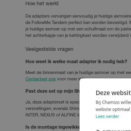
Hoe het werkt
De adapters vervangen eenvoudig je huidige asmoeren
de FollowMe Tandem perfect kan worden bevestigd. 
je huidige asmoer op met een schuifmaat om de juis
het achterkapje van je kettingkast worden verwijderd
Veelgestelde vragen
Hoe weet ik welke maat adapter ik nodig heb?
Meet de binnenmaat van je huidige asmoer op met een 
Contacteer ons
voor meer info.
Deze websit
Past deze set op mijn Shimano Nexus of Alfine f
Bij Chamizo will
Ja, deze adapterset is speciaal ontwikkeld voor alle 
website optimaal 
versnellingen, evenals Shimano Alfine 8 en 11 versnelli
Lees verder
INTER, NEXUS of ALFINE logo in het midden van het a
Is de montage ingewikkeld?