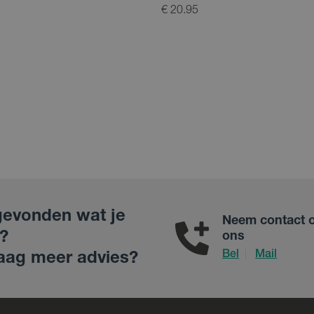
€ 20.95
gevonden wat je
Neem contact 
?
ons
Bel
Mail
|
aag meer advies?