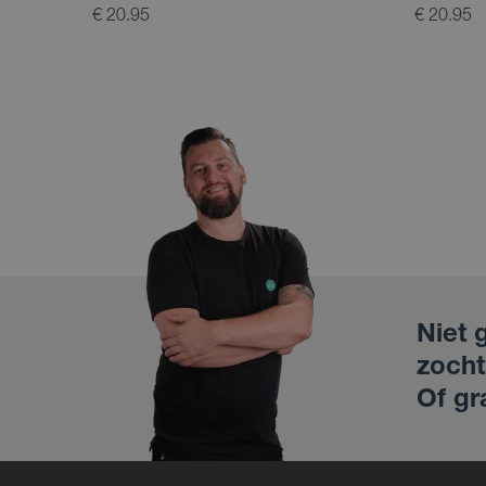
€ 20.95
€ 20.95
Niet 
zocht
Of gr