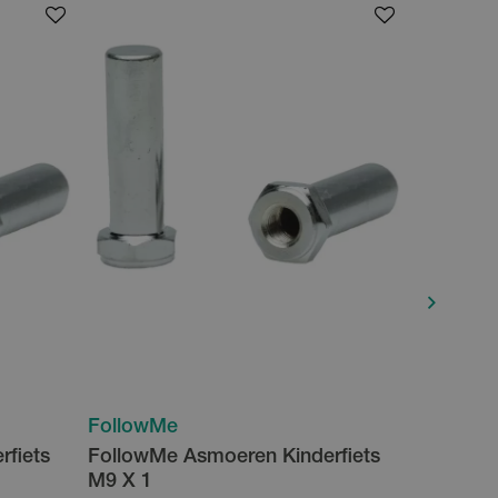
FollowMe
FollowM
fiets
FollowMe Asmoeren Kinderfiets
FollowM
M9 X 1
Kinderfie