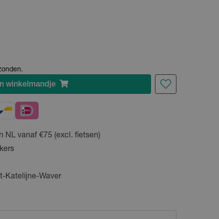
rzonden.
n
winkelmandje
n NL vanaf €75 (excl. fietsen)
kers
t-Katelijne-Waver