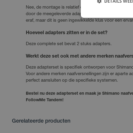
DETAILS WE
Nee, de montage is relatief eenvoudig. Je vervangt 
door de meegeleverde adapters. Soms moet het achte
eraf, maar dit is geen ingewikkelde klus voor een ervar
Hoeveel adapters zitten er in de set?
Deze complete set bevat 2 stuks adapters.
Werkt deze set ook met andere merken naafvers
Deze adapterset is specifiek ontworpen voor Shiman
Voor andere merken naafversnellingen zijn er aparte 
perfect aansluiten op die specifieke systemen.
Bestel nu deze adapterset en maak je Shimano naafve
FollowMe Tandem!
Gerelateerde producten