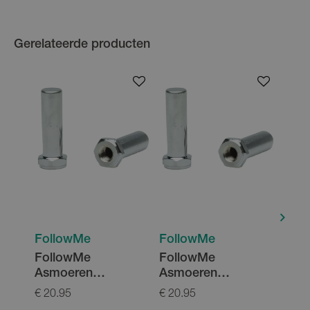
Gerelateerde producten
FollowMe
FollowMe
Fol
FollowMe
FollowMe
Fol
Asmoeren
Asmoeren
Asm
Kinderfiets 3/8
Kinderfiets 5/16
Kind
€ 20.95
€ 20.95
€ 20.
1.25