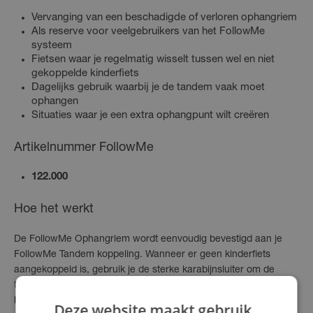
Vervanging van een beschadigde of verloren ophangriem
Als reserve voor veelgebruikers van het FollowMe
systeem
Fietsen waar je regelmatig wisselt tussen wel en niet
gekoppelde kinderfiets
Dagelijks gebruik waarbij je de tandem vaak moet
ophangen
Situaties waar je een extra ophangpunt wilt creëren
Artikelnummer FollowMe
122.000
Hoe het werkt
De FollowMe Ophangriem wordt eenvoudig bevestigd aan je
FollowMe Tandem koppeling. Wanneer er geen kinderfiets
aangekoppeld is, gebruik je de sterke karabijnsluiter om de
tandem op te hangen aan je bagagedrager of zadel. De riem
houdt het systeem veilig op zijn plaats en voorkomt dat
Deze website maakt gebruik