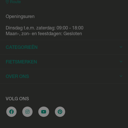
Route
Openingsuren
Dinsdag t.e.m. zaterdag: 09:00 - 18:00
Maan-, zon- en feestdagen: Gesloten
CATEGORIEËN
Elektrische Fietsen
FIETSMERKEN
Elektrische Stadsfietsen
Trek
OVER ONS
Elektrische Racefietsen
Stromer
Elektrische Mountainbikes
Fietsleasing
Riese & Müller
Elektrische Longtails
Werkplaats
VOLG ONS
Urban Arrow
Elektrische Bakfietsen
Overname e-bike
Cannondale
Stadsfietsen
Vacatures
Flyer
Hybride fietsen
Bikefitting