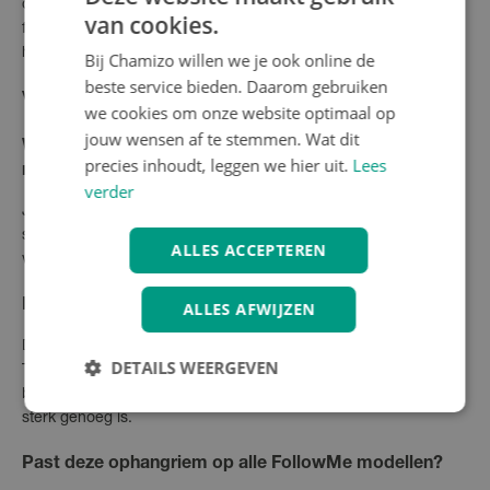
onderdelen beschadigen of in de weg hangen tijdens het
van cookies.
fietsen. De karabijn opent en sluit gemakkelijk, zelfs met
handschoenen aan.
Bij Chamizo willen we je ook online de
beste service bieden. Daarom gebruiken
Veelgestelde vragen
we cookies om onze website optimaal op
jouw wensen af te stemmen. Wat dit
Wanneer heb ik een nieuwe FollowMe Ophangriem
precies inhoudt, leggen we hier uit.
Lees
nodig?
verder
Je hebt een nieuwe ophangriem nodig bij schade, verlies of
slijtage van je huidige riem. Ook handig als reserveonderdeel
ALLES ACCEPTEREN
voor intensieve gebruikers van het FollowMe systeem.
Kan ik de ophangriem aan elke fiets bevestigen?
ALLES AFWIJZEN
De ophangriem is ontworpen voor gebruik met FollowMe
DETAILS WEERGEVEN
Tandem systemen en kan worden opgehangen aan standaard
bagagedragers en zadels. Controleer of je bevestigingspunt
sterk genoeg is.
Past deze ophangriem op alle FollowMe modellen?