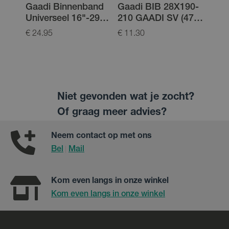
Gaadi Binnenband
Gaadi BIB 28X190-
Gaad
Universeel 16"-29"
210 GAADI SV (47)
175 
47mm Presta
Zwart 50/54-622
Zwar
€ 24.95
€ 11.30
€ 11.
622/
Niet gevonden wat je zocht?
Of graag meer advies?
Neem contact op met ons
Bel
Mail
|
Kom even langs in onze winkel
Kom even langs in onze winkel