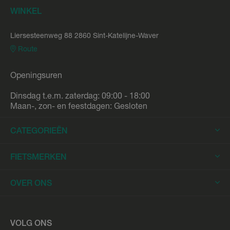
WINKEL
Liersesteenweg 88 2860 Sint-Katelijne-Waver
Route
Openingsuren
Dinsdag t.e.m. zaterdag: 09:00 - 18:00
Maan-, zon- en feestdagen: Gesloten
CATEGORIEËN
Elektrische Fietsen
FIETSMERKEN
Elektrische Stadsfietsen
Trek
OVER ONS
Elektrische Racefietsen
Stromer
Elektrische Mountainbikes
Fietsleasing
Riese & Müller
Elektrische Longtails
Werkplaats
VOLG ONS