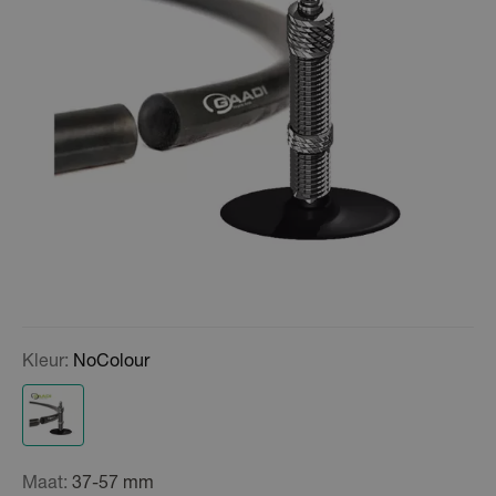
Kleur:
NoColour
Maat:
37-57 mm