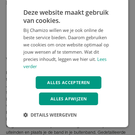
Specificaties
Deze website maakt gebruik
Merk: Gaadi
van cookies.
Artikelcode: GACO11006
Geschikt voor bandmaten: 16 inch t/m 29 inch
Bij Chamizo willen we je ook online de
Bandbreedte: 37mm tot 57mm
beste service bieden. Daarom gebruiken
Ventieltype: Hollands ventiel (DV40)
we cookies om onze website optimaal op
Kleur: Zwart
jouw wensen af te stemmen. Wat dit
precies inhoudt, leggen we hier uit.
Lees
Veelgestelde vragen
verder
Is deze binnenband echt geschikt voor zoveel verschillende
fietsmaten?
ALLES ACCEPTEREN
Ja, de Gaadi universele binnenband is speciaal ontworpen om
te passen op fietsen met wielmaten van 16 tot 29 inch en
ALLES AFWIJZEN
bandbreedtes van 37 tot 57mm, waardoor hij geschikt is voor
vrijwel elk type fiets.
Hoe installeer ik deze binnenband?
DETAILS WEERGEVEN
De Gaadi binnenband heeft twee uiteinden die je op maat knipt
volgens de omtrek van je wiel. Vervolgens verbind je de
uiteinden en plaats je de band in je buitenband. Gedetailleerde