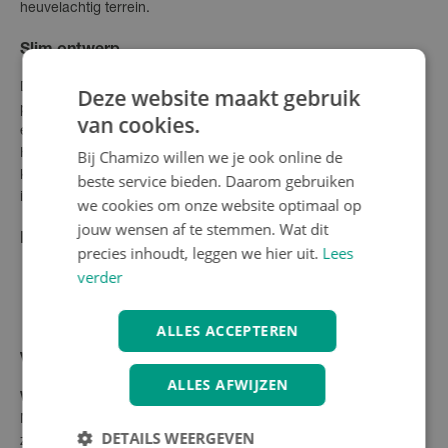
heuvelachtig terrein.
Slim ontwerp
De frameaccu is niet alleen mooi geïntegreerd, maar ook
Deze website maakt gebruik
praktisch in gebruik. Met je fietssleutel neem je de accu
van cookies.
eenvoudig uit voor opladen, zowel aan de fiets als binnenshuis.
Bij Chamizo willen we je ook online de
Het moderne Purion 200 display biedt een duidelijk
kleurenscherm waarop je tijdens het rijden alle belangrijke
beste service bieden. Daarom gebruiken
informatie in één oogopslag ziet.
we cookies om onze website optimaal op
jouw wensen af te stemmen. Wat dit
Perfect voor
precies inhoudt, leggen we hier uit.
Lees
verder
Dagelijks woon-werkverkeer
Recreatieve fietstochten
Sportieve ritten door diverse terreintypen
ALLES ACCEPTEREN
Veelgestelde vragen
ALLES AFWIJZEN
Wat is de actieradius?
Met de 400 Wh accu bereik je tot 115 km, met de 545 Wh accu
DETAILS WEERGEVEN
zelfs tot 155 km.