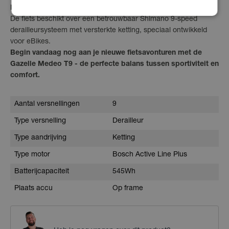
Hoe werkt het schakelsysteem?
De fiets beschikt over een betrouwbaar Shimano 9-speed
derailleursysteem met versterkte ketting, speciaal ontwikkeld
voor eBikes.
Begin vandaag nog aan je nieuwe fietsavonturen met de
Gazelle Medeo T9 - de perfecte balans tussen sportiviteit en
comfort.
Aantal versnellingen
9
Type versnelling
Derailleur
Type aandrijving
Ketting
Type motor
Bosch Active Line Plus
Batterijcapaciteit
545Wh
Plaats accu
Op frame