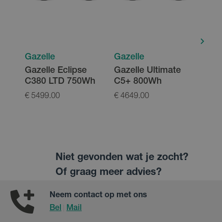
Gazelle
Gazelle
Gaze
Gazelle Eclipse
Gazelle Ultimate
Gren
C380 LTD 750Wh
C5+ 800Wh
C5+ 
Low
€ 5499.00
€ 4649.00
€ 41
Niet gevonden wat je zocht?
Of graag meer advies?
Neem contact op met ons
Bel
Mail
|