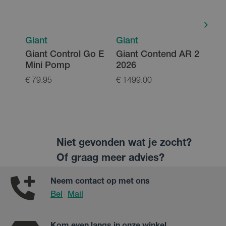
Giant
Giant
Gian
Giant Control Go E
Giant Contend AR 2
Gian
Mini Pomp
2026
Adv
€ 79.95
€ 1499.00
€ 27
Niet gevonden wat je zocht?
Of graag meer advies?
Neem contact op met ons
Bel
Mail
|