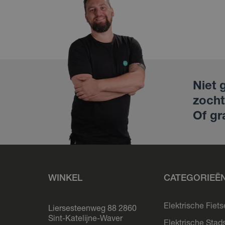
Niet 
zocht
Of gr
WINKEL
CATEGORIEË
Elektrische Fiet
Liersesteenweg 88 2860
Sint-Katelijne-Waver
Elektrische Stad