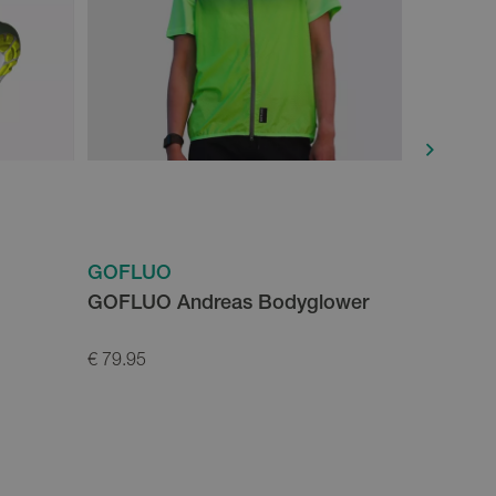
GOFLUO
GOFLU
GOFLUO Andreas Bodyglower
GOFLUO 
€ 79.95
€ 119.95