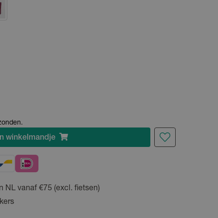
rzonden.
n
winkelmandje
n NL vanaf €75 (excl. fietsen)
kers