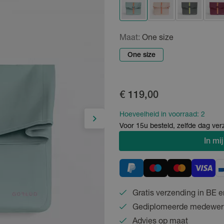
Maat:
One size
One size
€ 119,00
Hoeveelheid in voorraad:
2
Voor 15u besteld, zelfde dag ve
In
mij
Gratis verzending in BE e
Gediplomeerde medewer
Advies op maat