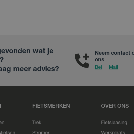
gevonden wat je
Neem contact 
?
ons
Bel
Mail
|
aag meer advies?
N
FIETSMERKEN
OVER ONS
sen
Trek
Fietsleasing
sfietsen
Stromer
Werkplaats