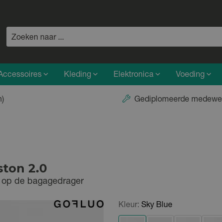
Accessoires
Kleding
Elektronica
Voeding
n)
Gediplomeerde medewe
ton 2.0
en op de bagagedrager
Kleur:
Sky Blue