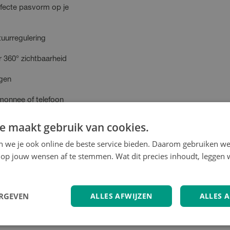
rfecte pasvorm op je
uurregulering
 360° zichtbaarheid
agen
emonnee of telefoon
e maakt gebruik van cookies.
en we je ook online de beste service bieden. Daarom gebruiken w
op jouw wensen af te stemmen. Wat dit precies inhoudt, leggen w
iep
ERGEVEN
ALLES AFWIJZEN
ALLES 
)