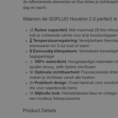
de reflecterende elementen en fluo-linten je zichtbaarh
dag én nacht.
Waarom de GOFLUO Houston 2.0 perfect is 
🛒
Ruime capaciteit
: Met maximaal 28 liter inho
heb je voldoende ruimte voor al je boodschappen
🌡️
Temperatuurregulering
: Verwijderbare thermi
etenswaren tot 3 uur koel of warm
🔒
Eenvoudig kliksysteem
: Verstelbare bevestigin
bagagedrager
💧
100% waterdicht
: Hoogwaardige materialen m
spullen droog, zelfs tijdens stortbuien
🚨
Optimale zichtbaarheid
: Fluorescerende linte
maken je zichtbaar vanuit alle hoeken
👜
Praktisch design
: Ovaal handvat voor comfor
rits voor waardevolle items
🎨
Stijlvolle look
: Hemelsblauwe kleur en vintage 
een modieus fietsaccessoire
Product Details