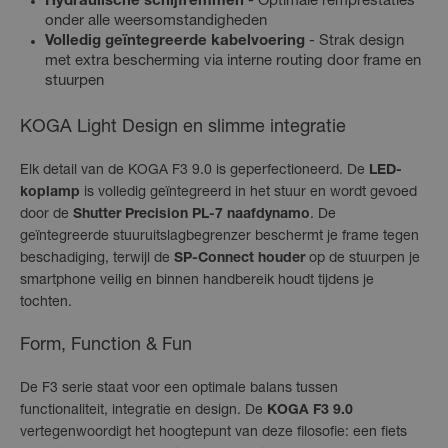
Hydraulische schijfremmen
- Optimale remprestaties
onder alle weersomstandigheden
Volledig geïntegreerde kabelvoering
- Strak design
met extra bescherming via interne routing door frame en
stuurpen
KOGA Light Design en slimme integratie
Elk detail van de KOGA F3 9.0 is geperfectioneerd. De
LED-
koplamp
is volledig geïntegreerd in het stuur en wordt gevoed
door de
Shutter Precision PL-7 naafdynamo
. De
geïntegreerde stuuruitslagbegrenzer beschermt je frame tegen
beschadiging, terwijl de
SP-Connect houder
op de stuurpen je
smartphone veilig en binnen handbereik houdt tijdens je
tochten.
Form, Function & Fun
De F3 serie staat voor een optimale balans tussen
functionaliteit, integratie en design. De
KOGA F3 9.0
vertegenwoordigt het hoogtepunt van deze filosofie: een fiets