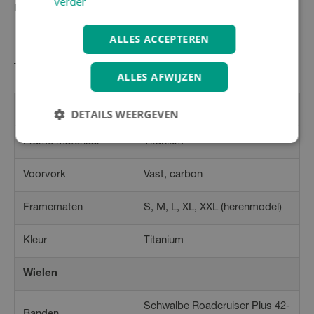
verder
De KOGA F3 9.0 wacht op je bij een officiële KOGA dealer.
ALLES ACCEPTEREN
Technische specificaties KOGA F3 9.0
ALLES AFWIJZEN
Frameset
DETAILS WEERGEVEN
Frame materiaal
Titanium
Voorvork
Vast, carbon
Framematen
S, M, L, XL, XXL (herenmodel)
Kleur
Titanium
Wielen
Schwalbe Roadcruiser Plus 42-