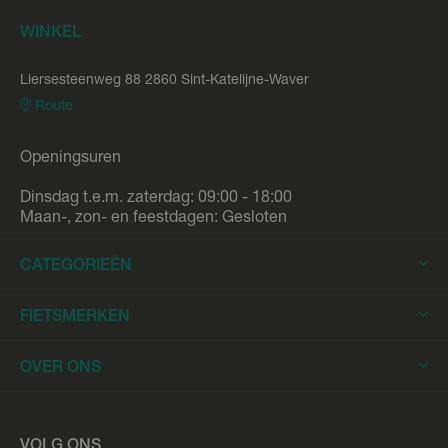
WINKEL
Liersesteenweg 88 2860 Sint-Katelijne-Waver
Route
Openingsuren
Dinsdag t.e.m. zaterdag: 09:00 - 18:00
Maan-, zon- en feestdagen: Gesloten
CATEGORIEËN
Elektrische Fietsen
FIETSMERKEN
Elektrische Stadsfietsen
Trek
OVER ONS
Elektrische Racefietsen
Stromer
Elektrische Mountainbikes
Fietsleasing
Riese & Müller
Elektrische Longtails
Werkplaats
VOLG ONS