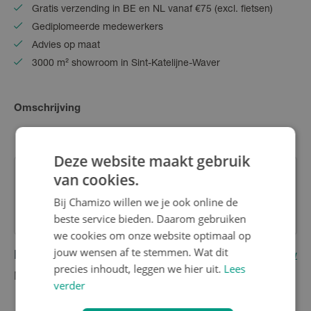
Gratis verzending in BE en NL vanaf €75 (excl. fietsen)
Gediplomeerde medewerkers
Advies op maat
3000 m² showroom in Sint-Katelijne-Waver
Omschrijving
Deze website maakt gebruik
van cookies.
Heb je nog vragen over dit product?
Bij Chamizo willen we je ook online de
Contacteer onze klantenservice
beste service bieden. Daarom gebruiken
we cookies om onze website optimaal op
jouw wensen af te stemmen. Wat dit
Reviews
(0)
Schrijf eerste review
precies inhoudt, leggen we hier uit.
Lees
Nog geen reviews
verder