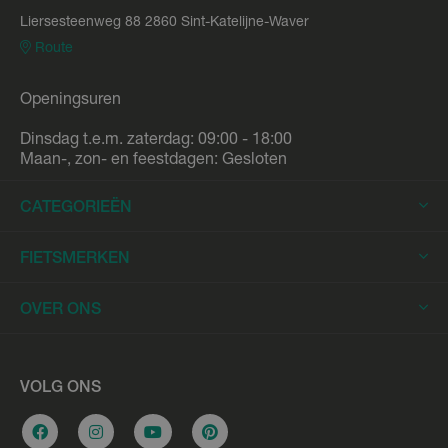
Liersesteenweg 88 2860 Sint-Katelijne-Waver
Route
Openingsuren
Dinsdag t.e.m. zaterdag: 09:00 - 18:00
Maan-, zon- en feestdagen: Gesloten
CATEGORIEËN
Elektrische Fietsen
FIETSMERKEN
Elektrische Stadsfietsen
Trek
OVER ONS
Elektrische Racefietsen
Stromer
Elektrische Mountainbikes
Fietsleasing
Riese & Müller
Elektrische Longtails
Werkplaats
VOLG ONS
Urban Arrow
Elektrische Bakfietsen
Overname e-bike
Cannondale