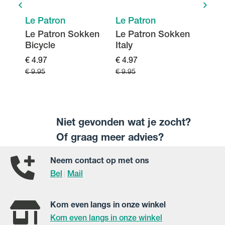
Le Patron
Le Patron
Le P
en
Le Patron Sokken
Le Patron Sokken
Le P
Bicycle
Italy
Mou
€ 4.97
€ 4.97
€ 4.9
€ 9.95
€ 9.95
€ 9.9
Niet gevonden wat je zocht?
Of graag meer advies?
Neem contact op met ons
Bel
Mail
|
Kom even langs in onze winkel
Kom even langs in onze winkel