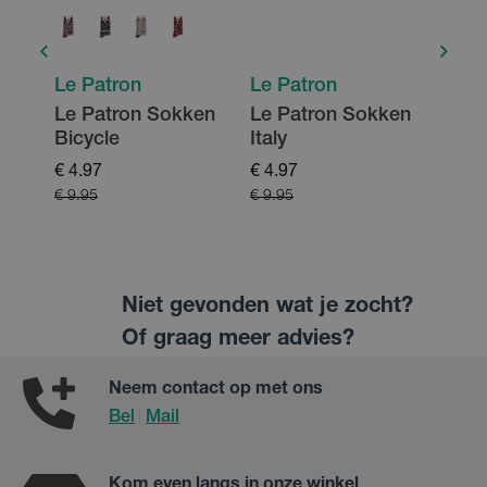
Le Patron
Le Patron
Le P
en
Le Patron Sokken
Le Patron Sokken
Le P
cle
Bicycle
Italy
Mou
€ 4.97
€ 4.97
€ 4.9
€ 9.95
€ 9.95
€ 9.9
Niet gevonden wat je zocht?
Of graag meer advies?
Neem contact op met ons
Bel
Mail
|
Kom even langs in onze winkel