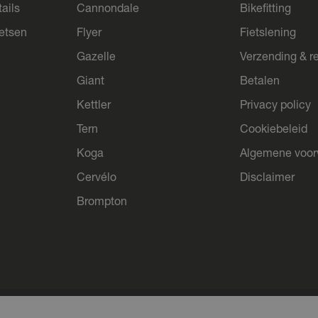
ails
Cannondale
Bikefitting
ietsen
Flyer
Fietslening
Gazelle
Verzending & r
Giant
Betalen
Kettler
Privacy policy
Tern
Cookiebeleid
Koga
Algemene voo
Cervélo
Disclaimer
Brompton