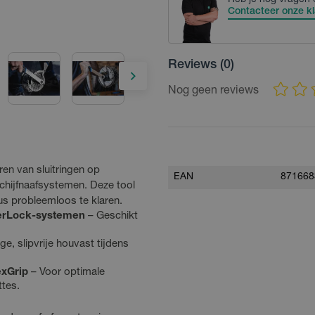
Heb je nog vragen 
Contacteer onze kl
Reviews
(0)
Nog geen reviews
en van sluitringen op
EAN
871668
hijfnaafsystemen. Deze tool
lus probleemloos te klaren.
terLock-systemen
– Geschikt
ge, slipvrije houvast tijdens
exGrip
– Voor optimale
ttes.