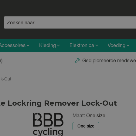
Accessoires
Kleding
Elektronica
Voeding
n)
Gediplomeerde medewe
ck-Out
te Lockring Remover Lock-Out
Maat:
One size
One size