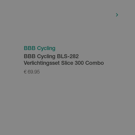
BBB Cycling
BBB Cyc
BBB Cycling BLS-282
BBB Ove
Verlichtingsset Slice 300 Combo
€ 69.95
€ 49.95