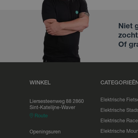
Niet 
zocht
Of gr
WINKEL
CATEGORIEË
Elektrische Fiet
Liersesteenweg 88 2860
Sint-Katelijne-Waver
Elektrische Stad
Route
Elektrische Race
Elektrische Moun
Openingsuren