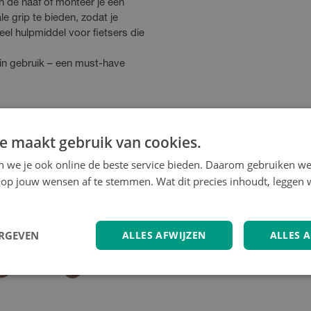
n de naaf of monteer je een
 grip te bieden, zodat je
eel hulpmiddel voor fietsers die
in gebruik – een must-have
e maakt gebruik van cookies.
en we je ook online de beste service bieden. Daarom gebruiken w
op jouw wensen af te stemmen. Wat dit precies inhoudt, leggen w
ERGEVEN
ALLES AFWIJZEN
ALLES 