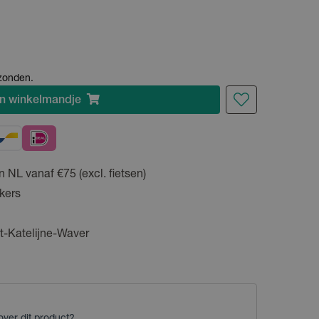
rzonden.
n
winkelmandje
n NL vanaf €75 (excl. fietsen)
kers
t-Katelijne-Waver