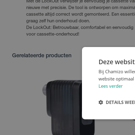
Met de LockOut verwijder je eenvoudig je cassette va
nieuwe met precisie. De tool is ontworpen om maximale
cassette altijd correct wordt gemonteerd. Een essenti
graag zelf hun onderhoud doen.
De LockOut: Betrouwbaar, comfortabel en eenvoudig 
voor cassette-onderhoud!
Gerelateerde producten
Deze websit
Bij Chamizo will
website optimaal 
Lees verder
DETAILS WE