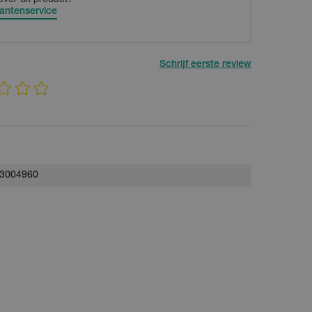
over dit product?
antenservice
Schrijf eerste review
3004960