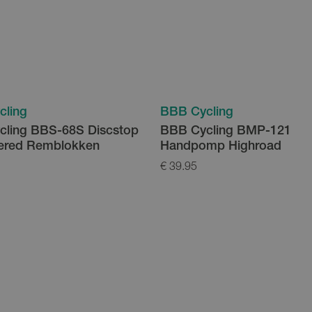
cling
BBB Cycling
ling BBS-68S Discstop
BBB Cycling BMP-121
ered Remblokken
Handpomp Highroad
€ 39.95