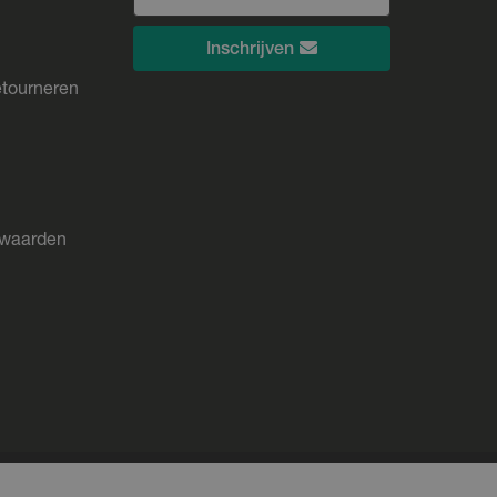
Inschrijven
etourneren
rwaarden