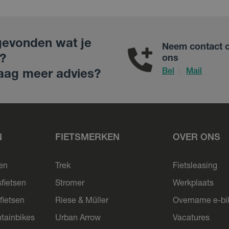
gevonden wat je
Neem contact 
?
ons
Bel
Mail
|
aag meer advies?
N
FIETSMERKEN
OVER ONS
sen
Trek
Fietsleasing
sfietsen
Stromer
Werkplaats
fietsen
Riese & Müller
Overname e-bi
tainbikes
Urban Arrow
Vacatures