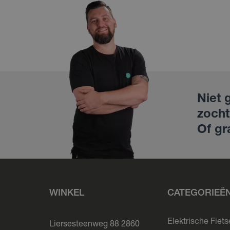
Niet 
zocht
Of gr
WINKEL
CATEGORIEË
Elektrische Fiet
Liersesteenweg 88 2860