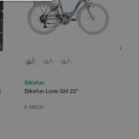
Bikefun
Bikefun
t
Bikefun Love Girl 22"
Bikefun 
€ 489.00
€ 499.00