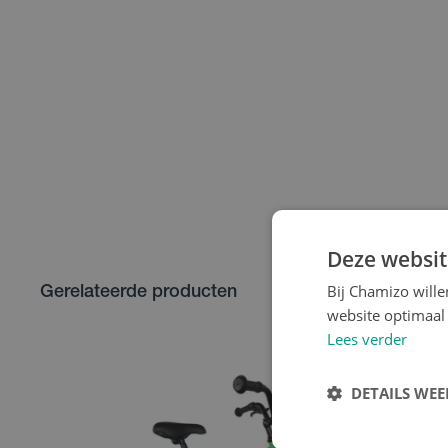
Deze websit
Bij Chamizo will
Gerelateerde producten
website optimaal 
Lees verder
DETAILS WE