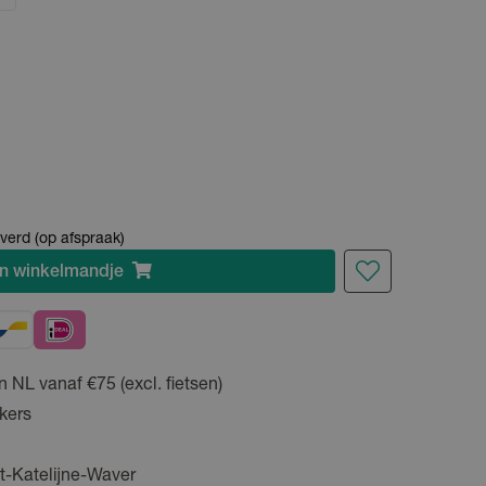
verd (op afspraak)
n
winkelmandje
n NL vanaf €75 (excl. fietsen)
kers
t-Katelijne-Waver