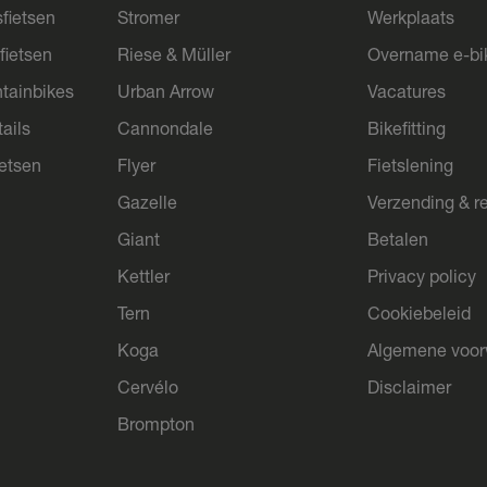
sfietsen
Stromer
Werkplaats
fietsen
Riese & Müller
Overname e-bi
tainbikes
Urban Arrow
Vacatures
ails
Cannondale
Bikefitting
ietsen
Flyer
Fietslening
Gazelle
Verzending & r
Giant
Betalen
Kettler
Privacy policy
Tern
Cookiebeleid
Koga
Algemene voo
Cervélo
Disclaimer
Brompton