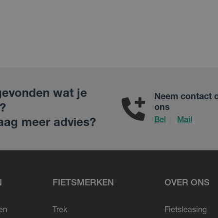
gevonden wat je
Neem contact 
?
ons
Bel
Mail
|
aag meer advies?
N
FIETSMERKEN
OVER ONS
sen
Trek
Fietsleasing