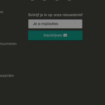
ke
Schrijf je in op onze nieuwsbrief
Inschrijven
etourneren
rwaarden