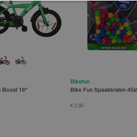
Bikefun
 Boost 16"
Bike Fun Spaakkralen 45s
€ 2.95