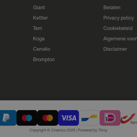
Giant
Betalen
Kettler
Privacy policy
Tern
Cookiebeleid
Koga
Algemene voo
Cervélo
Disclaimer
Brompton
Copyright © Chamizo 2026
|
Powered by
Tilroy