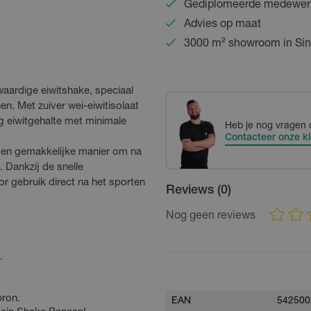
Gediplomeerde medewer
Advies op maat
3000 m² showroom in Sin
aardige eiwitshake, speciaal
n. Met zuiver wei-eiwitisolaat
og eiwitgehalte met minimale
Heb je nog vragen 
Contacteer onze kl
e en gemakkelijke manier om na
. Dankzij de snelle
r gebruik direct na het sporten
Reviews
(0)
Nog geen reviews
.
bron.
EAN
542500