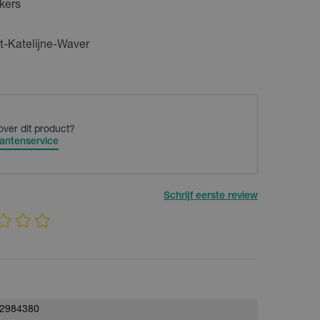
kers
t-Katelijne-Waver
over dit product?
antenservice
Schrijf eerste review
2984380