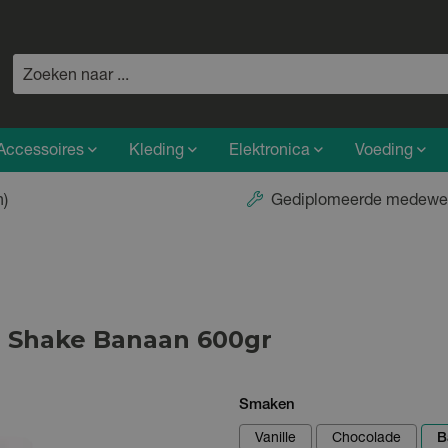
Accessoires
Kleding
Elektronica
Voeding
n)
Gediplomeerde medewe
 Shake Banaan 600gr
Smaken
Vanille
Chocolade
B