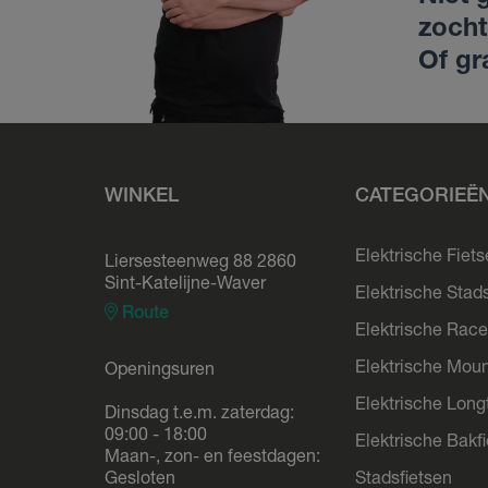
zocht
Of gr
WINKEL
CATEGORIEË
Elektrische Fiet
Liersesteenweg 88 2860
Sint-Katelijne-Waver
Elektrische Stad
Route
Elektrische Race
Elektrische Moun
Openingsuren
Elektrische Longt
Dinsdag t.e.m. zaterdag:
09:00 - 18:00
Elektrische Bakf
Maan-, zon- en feestdagen:
Gesloten
Stadsfietsen