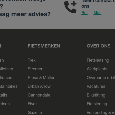
Neem contact 
?
ons
Bel
Mail
|
aag meer advies?
N
FIETSMERKEN
OVER ONS
sen
Trek
Fietsleasing
sfietsen
Stromer
Werkplaats
fietsen
Riese & Müller
Overname e-bi
tainbikes
Urban Arrow
Vacatures
ails
Cannondale
Bikefitting
ietsen
Flyer
Fietslening
Gazelle
Verzending & r