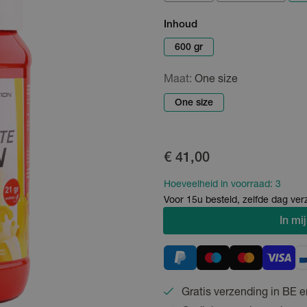
Inhoud
600 gr
Maat:
One size
One size
€ 41,00
Hoeveelheid in voorraad:
3
Voor 15u besteld, zelfde dag ve
In
mij
Gratis verzending in BE e