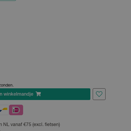
rzonden.
n
winkelmandje
n NL vanaf €75 (excl. fietsen)