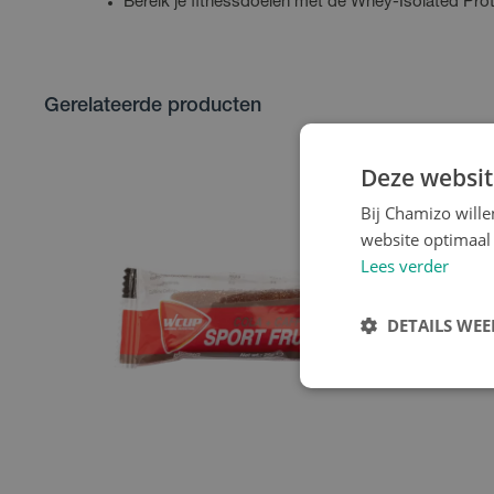
Bereik je fitnessdoelen met de Whey-Isolated Pro
Gerelateerde producten
Deze websit
Bij Chamizo will
website optimaal 
Lees verder
DETAILS WE