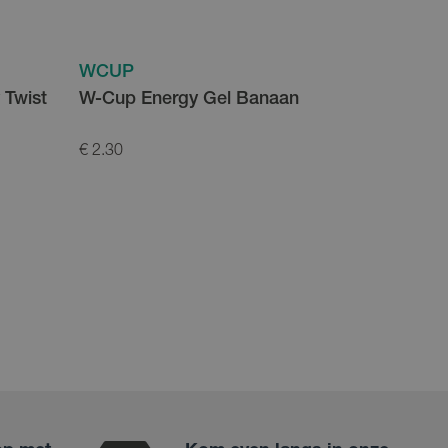
WCUP
WCUP
 Twist
W-Cup Energy Gel Banaan
WCUP IS
€ 2.30
€ 2.80