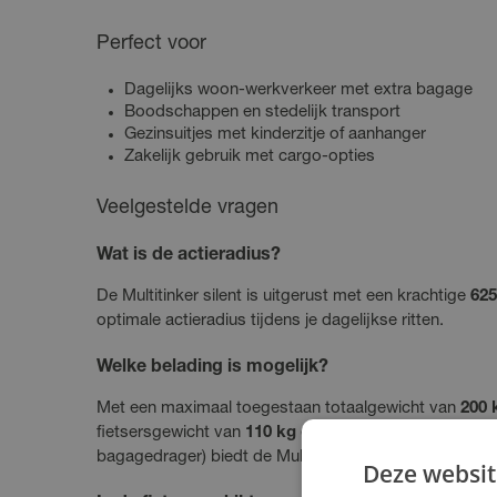
Perfect voor
Dagelijks woon-werkverkeer met extra bagage
Boodschappen en stedelijk transport
Gezinsuitjes met kinderzitje of aanhanger
Zakelijk gebruik met cargo-opties
Veelgestelde vragen
Wat is de actieradius?
De Multitinker silent is uitgerust met een krachtige
62
optimale actieradius tijdens je dagelijkse ritten.
Welke belading is mogelijk?
Met een maximaal toegestaan totaalgewicht van
200 
fietsersgewicht van
110 kg
en diverse bagagemogelij
bagagedrager) biedt de Multitinker silent ruime trans
Deze websit