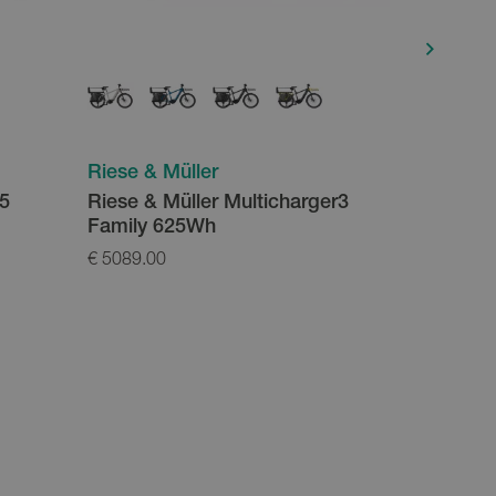
Riese & Müller
Riese & 
e5
Riese & Müller Multicharger3
Riese &
Family 625Wh
Swing M
€ 5089.00
€ 101.90