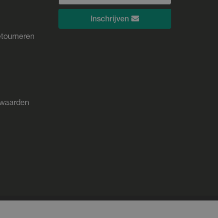
Inschrijven
etourneren
rwaarden