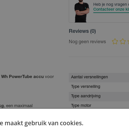
Heb je nog vragen 
Contacteer onze kl
Reviews
(0)
Nog geen reviews
5 Wh PowerTube accu
voor
Aantal versnellingen
Type versnelling
Type aandrijving
kg
, een maximaal
Type motor
kheden (tot
70 kg
op de
Batterijcapaciteit
portmogelijkheden.
e maakt gebruik van cookies.
Plaats accu