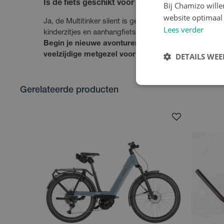
Is de fiets geschikt voor aanhangers?
Bij Chamizo will
website optimaal 
Ja, de Multitinker silent is geschikt voor zowel eenwie
Lees verder
kinderzitjes en aanhangfietsen.
Begin je nieuwe avonturen op de Riese & Müller Mul
veelzijdige metgezel voor al je dagelijkse ritten!
DETAILS WE
Gerelateerde producten