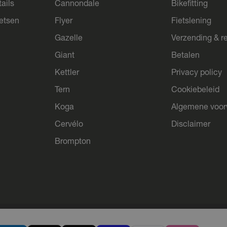
ails
Cannondale
Bikefitting
ietsen
Flyer
Fietslening
Gazelle
Verzending & r
Giant
Betalen
Kettler
Privacy policy
Tern
Cookiebeleid
Koga
Algemene voo
Cervélo
Disclaimer
Brompton