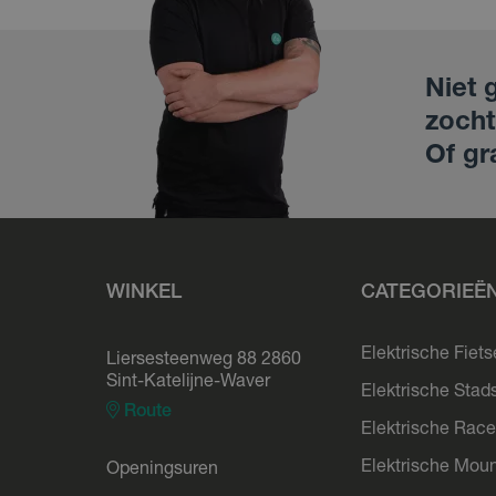
Niet 
zocht
Of gr
WINKEL
CATEGORIEË
Elektrische Fiet
Liersesteenweg 88 2860
Sint-Katelijne-Waver
Elektrische Stad
Route
Elektrische Race
Elektrische Moun
Openingsuren