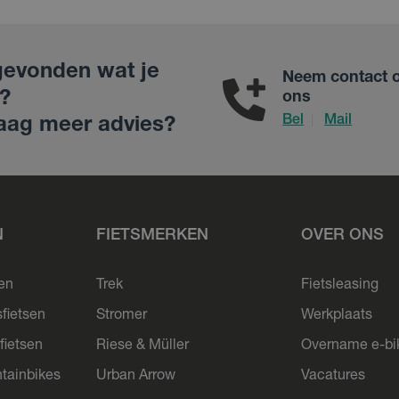
gevonden wat je
Neem contact 
?
ons
Bel
Mail
|
aag meer advies?
N
FIETSMERKEN
OVER ONS
sen
Trek
Fietsleasing
sfietsen
Stromer
Werkplaats
fietsen
Riese & Müller
Overname e-bi
tainbikes
Urban Arrow
Vacatures