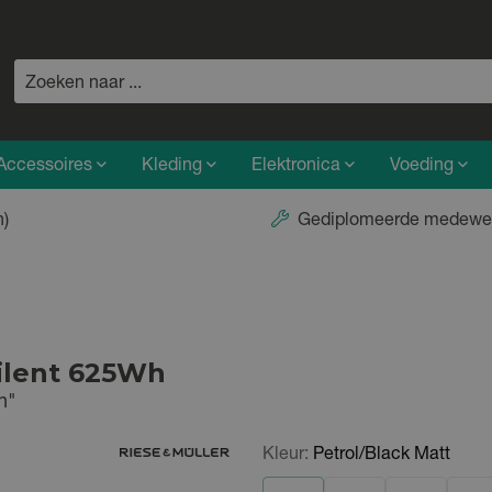
Accessoires
Kleding
Elektronica
Voeding
n)
Gediplomeerde medewe
Silent 625Wh
n"
Kleur:
Petrol/Black Matt