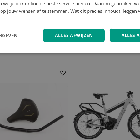
en we je ook online de beste service bieden. Daarom gebruiken w
Type Remmen
op jouw wensen af te stemmen. Wat dit precies inhoudt, leggen w
lige als tweewielige aanhangers,
titinker silent - de
ERGEVEN
ALLES AFWIJZEN
ALLES 