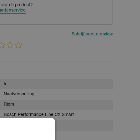
over dit product?
antenservice
Schrijf eerste review
5
Naafversnelling
Riem
Bosch Performance Line CX Smart
625Wh
Geïntegreerd