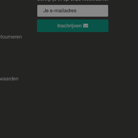
Inschrijven
etourneren
rwaarden