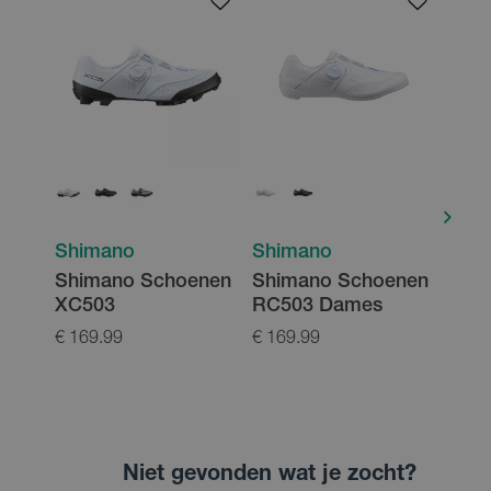
Shimano
Shimano
Shi
Shimano Schoenen
Shimano Schoenen
Shi
XC503
RC503 Dames
Fre
MT4
€ 169.99
€ 169.99
€ 40.
Niet gevonden wat je zocht?