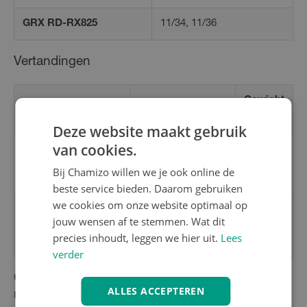
GRX RD-RX825
11/34, 11/36
Vertandingen
Gewicht
Tandwielverhouding
Tanden
(g)
Deze website maakt gebruik
van cookies.
11-12-13-14-15-
11-30T
16-17-19-21-24-
291
Bij Chamizo willen we je ook online de
27-30
beste service bieden. Daarom gebruiken
we cookies om onze website optimaal op
11-12-13-14-15-
jouw wensen af te stemmen. Wat dit
11-34T
17-19-21-24-27-
345
precies inhoudt, leggen we hier uit.
Lees
30-34
verder
CS-R8101 vs CS-R8100: Elektronische en
ALLES ACCEPTEREN
mechanische compatibiliteit