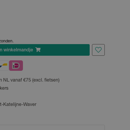
rzonden.
n
winkelmandje
n NL vanaf €75 (excl. fietsen)
kers
t-Katelijne-Waver