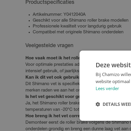
Productspecificaties
Artikelnummer: Y0412040A
Geschikt voor alle Shimano roller brake modellen
Professionele kwaliteit voor langdurig gebruik
Compatibel met originele Shimano onderdelen
Veelgestelde vragen
Hoe vaak moet ik het roller brake vet vervangen?
Deze websit
Voor optimale prestaties adviseren we het vet elke 6 
intensief gebruik, of jaarlijks bij normaal gebruik.
Bij Chamizo will
Kan ik dit vet ook gebruiken voor andere merken 
website optimaal 
Dit Shimano vet is specifiek ontwikkeld voor Shiman
Lees verder
merken raden we aan het originele smeermiddel van die
Is het vet geschikt voor gebruik bij extreme temp
DETAILS WE
Ja, het Shimano roller brake vet is geformuleerd om sta
temperaturen van -20°C tot +80°C.
Hoe breng ik het vet correct aan?
Demonteer eerst de roller brake volgens de Shimano in
onderdelen grondig en breng een dunne laag vet aan 