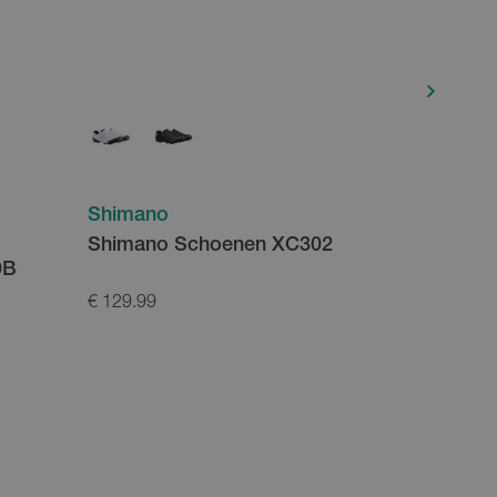
Shimano
Shimano
Shimano Schoenen XC302
Shimano
0B
€ 129.99
€ 169.99