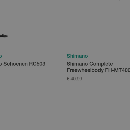
o
Shimano
o Schoenen RC503
Shimano Complete
Freewheelbody FH-MT40
€ 40.99