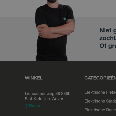
Niet 
zocht
Of gr
WINKEL
CATEGORIEË
Elektrische Fiet
Liersesteenweg 88 2860
Sint-Katelijne-Waver
Elektrische Stad
Route
Elektrische Race