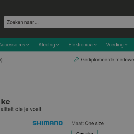
Accessoires
Kleding
Elektronica
Voeding
n)
Gediplomeerde medewe
ake
iteit die je voelt
Maat:
One size