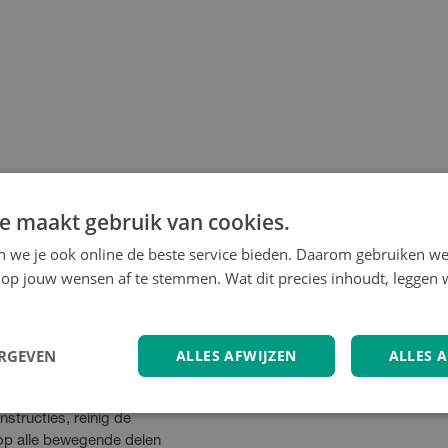
e maakt gebruik van cookies.
maanden te verversen bij
en we je ook online de beste service bieden. Daarom gebruiken w
roller brakes?
op jouw wensen af te stemmen. Wat dit precies inhoudt, leggen w
o systemen. Voor andere
 fabrikant te gebruiken.
eraturen?
ERGEVEN
ALLES AFWIJZEN
ALLES 
biel te blijven bij
structies, reinig de
op alle bewegende delen