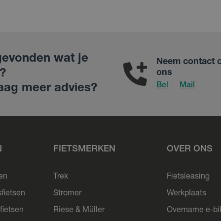
gevonden wat je
Neem contact 
?
ons
Bel
Mail
|
aag meer advies?
N
FIETSMERKEN
OVER ONS
sen
Trek
Fietsleasing
sfietsen
Stromer
Werkplaats
fietsen
Riese & Müller
Overname e-bi