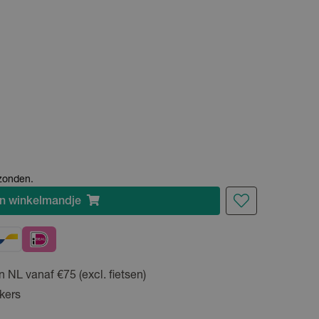
rzonden.
n
winkelmandje
n NL vanaf €75 (excl. fietsen)
kers