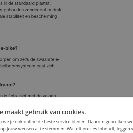
ts in de standaard plaatst,
astgehouden zonder dat er druk
le stabiliteit en bescherming
 e-bike?
tworpen om zelfs de zwaarste e-
e hefboomsysteem past zich
 frame?
je fiets, niet met de velgen,
 alle fietstypes, inclusief
e maakt gebruik van cookies.
en we je ook online de beste service bieden. Daarom gebruiken w
 deze in de Stabilus staat?
op jouw wensen af te stemmen. Wat dit precies inhoudt, leggen w
akt het mogelijk om kleine