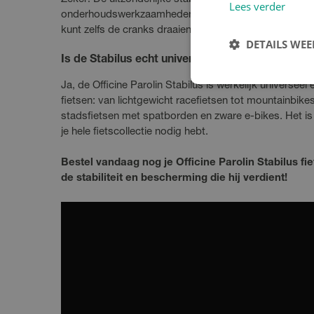
Lees verder
onderhoudswerkzaamheden uit te voeren terwijl je fiet
kunt zelfs de cranks draaien voor het schoonmaken of
DETAILS WE
Is de Stabilus echt universeel voor alle fietsen?
Ja, de Officine Parolin Stabilus is werkelijk universeel
fietsen: van lichtgewicht racefietsen tot mountainbik
stadsfietsen met spatborden en zware e-bikes. Het is
je hele fietscollectie nodig hebt.
Bestel vandaag nog je Officine Parolin Stabilus fie
de stabiliteit en bescherming die hij verdient!