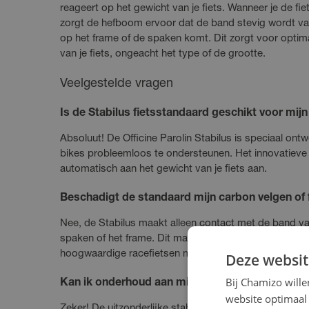
reageert op het gewicht van je fiets. Wanneer je de fie
zorgt de hefboom ervoor dat de band stevig wordt v
op het frame of de spaken komt. Dit zorgt voor optima
van je fiets, ongeacht het type of de grootte.
Veelgestelde vragen
Is de Stabilus fietsstandaard geschikt voor mijn
Absoluut! De Officine Parolin Stabilus is speciaal on
bikes probleemloos te ondersteunen. Het innovatiev
automatisch aan het gewicht van je fiets aan.
Beschadigt de standaard mijn carbon velgen of
Nee, de Stabilus maakt alleen contact met de band van 
spaken of het frame. Dit maakt de standaard veilig voor
hoogwaardige racefietsen met carbon onderdelen.
Deze websit
Bij Chamizo will
Kan ik onderhoud aan mijn fiets uitvoeren terwijl
website optimaal 
Zeker! De uitzonderlijke stabiliteit van de Stabilus ma