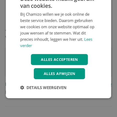
van cookies.
Snel te (de)monteren zonder gereedschap, voor
eenvoudige wisseling tussen kinder- en bagagevervoer
Bij Chamizo willen we je ook online de
Waterafstotend materiaal voor gebruik in alle
beste service bieden. Daarom gebruiken
weersomstandigheden
we cookies om onze website optimaal op
*Geschikt voor kinderen van ongeveer 5-10 jaar, met een lengte
jouw wensen af te stemmen. Wat dit
van 110-140 cm.
precies inhoudt, leggen we hier uit.
Lees
verder
ALLES ACCEPTEREN
Heb je nog vragen over dit product?
Contacteer onze klantenservice
ALLES AFWIJZEN
Reviews
(0)
Schrijf eerste review
DETAILS WEERGEVEN
Nog geen reviews