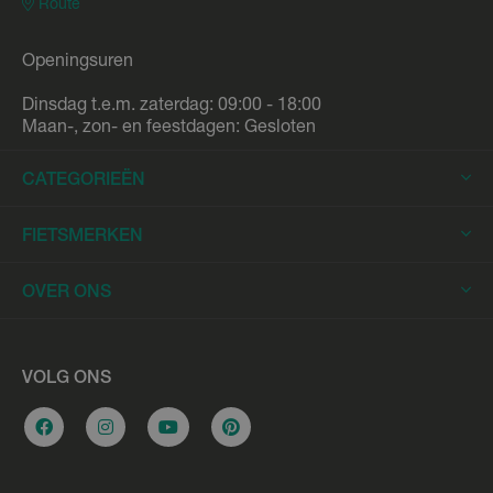
Route
Openingsuren
Dinsdag t.e.m. zaterdag: 09:00 - 18:00
Maan-, zon- en feestdagen: Gesloten
CATEGORIEËN
Elektrische Fietsen
FIETSMERKEN
Elektrische Stadsfietsen
Trek
OVER ONS
Elektrische Racefietsen
Stromer
Elektrische Mountainbikes
Fietsleasing
Riese & Müller
Elektrische Longtails
Werkplaats
VOLG ONS
Urban Arrow
Elektrische Bakfietsen
Overname e-bike
Cannondale
Stadsfietsen
Vacatures
Flyer
Hybride fietsen
Bikefitting