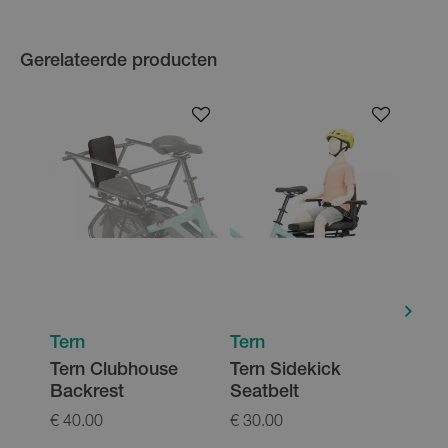
Gerelateerde producten
Tern
Tern
Tern
Tern Clubhouse
Tern Sidekick
Tern
Backrest
Seatbelt
Club
€ 40.00
€ 30.00
€ 23