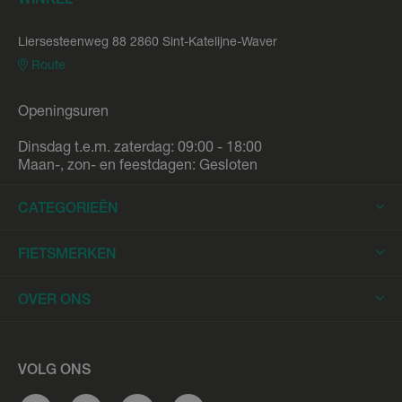
WINKEL
Liersesteenweg 88 2860 Sint-Katelijne-Waver
Route
Openingsuren
Dinsdag t.e.m. zaterdag: 09:00 - 18:00
Maan-, zon- en feestdagen: Gesloten
CATEGORIEËN
Elektrische Fietsen
FIETSMERKEN
Elektrische Stadsfietsen
Trek
OVER ONS
Elektrische Racefietsen
Stromer
Elektrische Mountainbikes
Fietsleasing
Riese & Müller
Elektrische Longtails
Werkplaats
VOLG ONS
Urban Arrow
Elektrische Bakfietsen
Overname e-bike