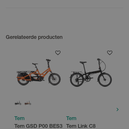
Gerelateerde producten
Tern
Tern
Tern
Tern GSD P00 BES3
Tern Link C8
Tern