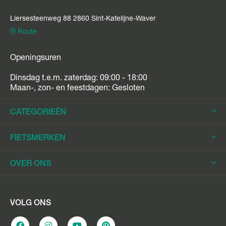
Liersesteenweg 88 2860 Sint-Katelijne-Waver
Route
Openingsuren
Dinsdag t.e.m. zaterdag: 09:00 - 18:00
Maan-, zon- en feestdagen: Gesloten
CATEGORIEËN
Elektrische Fietsen
FIETSMERKEN
Elektrische Stadsfietsen
Trek
OVER ONS
Elektrische Racefietsen
Stromer
Elektrische Mountainbikes
Fietsleasing
Riese & Müller
Elektrische Longtails
Werkplaats
VOLG ONS
Urban Arrow
Elektrische Bakfietsen
Overname e-bike