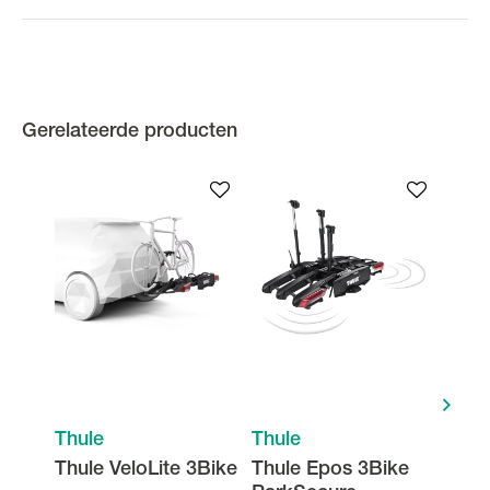
Gerelateerde producten
Thule
Thule
Thul
Thule VeloLite 3Bike
Thule Epos 3Bike
Thul