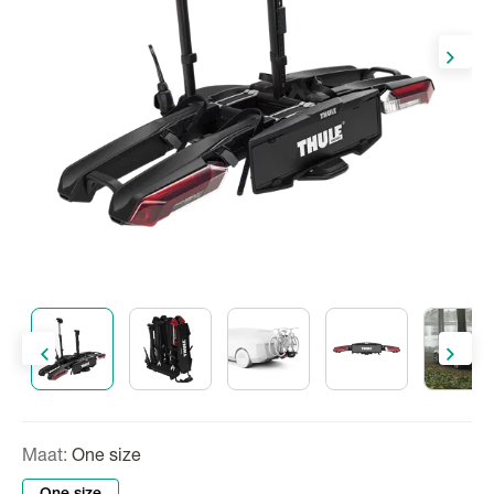
Maat:
One size