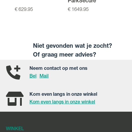
ParkSecure
Kno
€ 629.95
€ 1649.95
€ 35.
Niet gevonden wat je zocht?
Of graag meer advies?
Neem contact op met ons
Bel
Mail
|
Kom even langs in onze winkel
Kom even langs in onze winkel
WINKEL