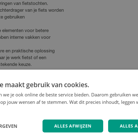
ringen van fietstochten.
hterdrager van je fiets worden
te gebruiken
de elementen voor betere
bben interne vakken voor
are en praktische oplossing
r je werk fietst of een
tstekende keuze.
e maakt gebruik van cookies.
en we je ook online de beste service bieden. Daarom gebruiken w
op jouw wensen af te stemmen. Wat dit precies inhoudt, leggen w
ERGEVEN
ALLES AFWIJZEN
ALLES 