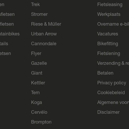
sen
Trek
Fietsleasing
sfietsen
Stromer
Werkplaats
fietsen
Riese & Müller
Overname e-bi
tainbikes
Urban Arrow
Vacatures
ails
Cannondale
Bikefitting
ietsen
Flyer
Fietslening
Gazelle
Verzending & r
Giant
Betalen
Kettler
Privacy policy
Tern
Cookiebeleid
Koga
Algemene voo
Cervélo
Disclaimer
Brompton