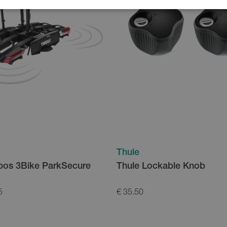
Thule
pos 3Bike ParkSecure
Thule Lockable Knob
5
€ 35.50