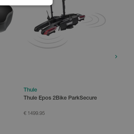
Thule
Thule
Thule Epos 2Bike ParkSecure
Thule Co
€ 1499.95
€ 399.95