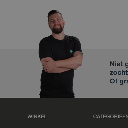
Niet 
zocht
Of gr
WINKEL
CATEGORIEË