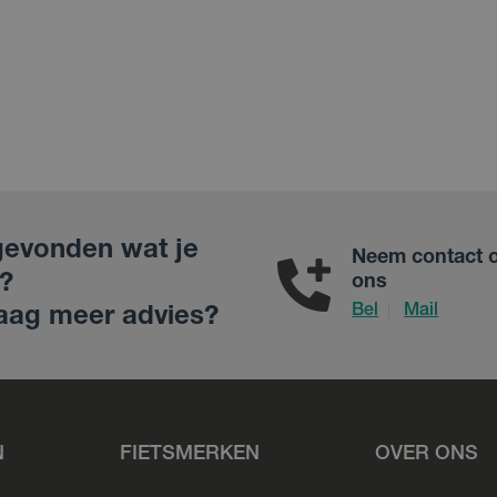
gevonden wat je
Neem contact 
?
ons
Bel
Mail
|
aag meer advies?
N
FIETSMERKEN
OVER ONS