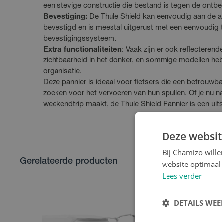
een stevige constructie die bestand is tegen de ontbe
Bevestiging:
De Thule Shield kan eenvoudig aan de ac
bevestigd en is meestal uitgerust met een eenvoudig 
bevestigingssysteem.
Extra functionaliteiten
: Vaak zijn er ook reflecteren
zichtbaarheid in het donker, en sommige modellen he
organisatie.
Deze pannier is ideaal voor fietsers die een betrouwb
zoeken voor het vervoeren van hun spullen. Of je nu naa
weekendtrip maakt, de Thule Shield Pannier is een ui
Deze websit
Bij Chamizo will
Gerelateerde producten
website optimaal 
Lees verder
DETAILS WE