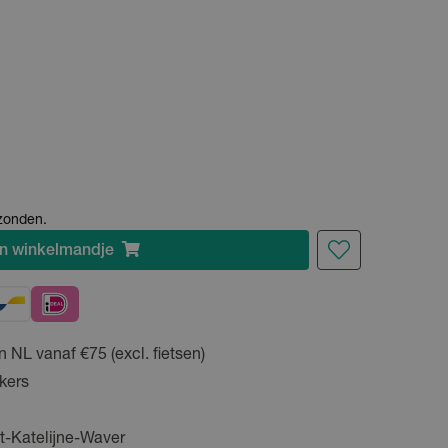
rzonden.
n
winkelmandje
n NL vanaf €75 (excl. fietsen)
kers
t-Katelijne-Waver