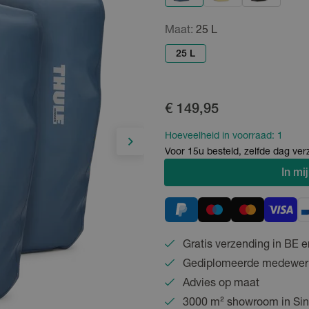
Maat:
25 L
25 L
€ 149,95
Hoeveelheid in voorraad:
1
Voor 15u besteld, zelfde dag ve
In
mij
Gratis verzending in BE e
Gediplomeerde medewer
Advies op maat
3000 m² showroom in Sin