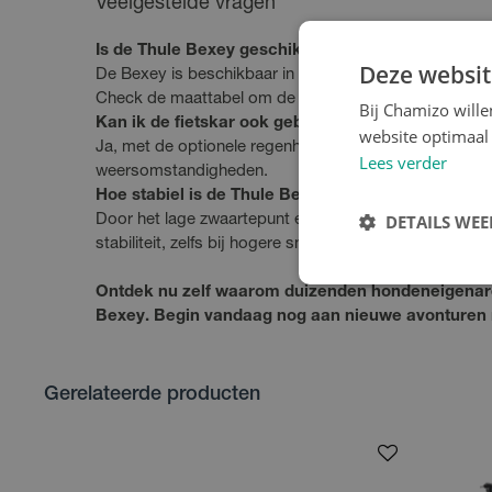
Veelgestelde vragen
Is de Thule Bexey geschikt voor mijn hond?
Deze websit
De Bexey is beschikbaar in twee maten en geschikt vo
Check de maattabel om de perfecte maat voor jouw h
Bij Chamizo will
Kan ik de fietskar ook gebruiken als het regent?
website optimaal 
Ja, met de optionele regenhoes blijft je hond droog e
Lees verder
weersomstandigheden.
Hoe stabiel is de Thule Bexey tijdens het fietsen?
DETAILS WE
Door het lage zwaartepunt en de robuuste constructi
stabiliteit, zelfs bij hogere snelheden of in bochten.
Ontdek nu zelf waarom duizenden hondeneigenare
Bexey. Begin vandaag nog aan nieuwe avonturen m
Gerelateerde producten