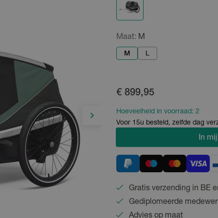
Maat:
M
M
L
€ 899,95
Hoeveelheid in voorraad:
2
Voor 15u besteld, zelfde dag ve
In
mij
Gratis verzending in BE e
Gediplomeerde medewer
Advies op maat