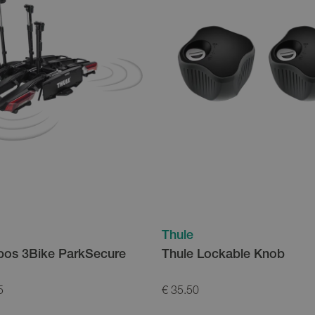
Thule
pos 3Bike ParkSecure
Thule Lockable Knob
5
€ 35.50