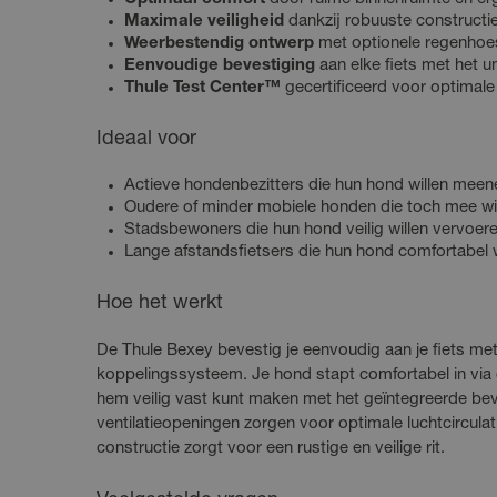
Maximale veiligheid
dankzij robuuste constructi
Weerbestendig ontwerp
met optionele regenhoes
Eenvoudige bevestiging
aan elke fiets met het 
Thule Test Center™
gecertificeerd voor optimal
Ideaal voor
Actieve hondenbezitters die hun hond willen mee
Oudere of minder mobiele honden die toch mee wi
Stadsbewoners die hun hond veilig willen vervoer
Lange afstandsfietsers die hun hond comfortabel
Hoe het werkt
De Thule Bexey bevestig je eenvoudig aan je fiets m
koppelingssysteem. Je hond stapt comfortabel in via 
hem veilig vast kunt maken met het geïntegreerde be
ventilatieopeningen zorgen voor optimale luchtcirculatie
constructie zorgt voor een rustige en veilige rit.