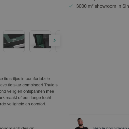
3000 m² showroom in Sin
 fietsritjes in comfortabele
ieve fietskar combineert Thule's
hond veilig en ontspannen mee
park maakt of een lange tocht
de veiligheid en comfort.
rgonomisch design