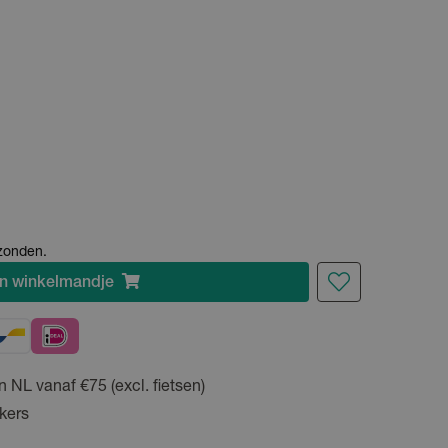
rzonden.
n
winkelmandje
n NL vanaf €75 (excl. fietsen)
kers