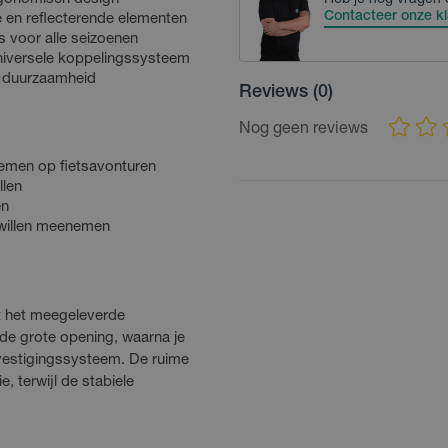
Heb je nog vragen 
Contacteer onze kl
e en reflecterende elementen
 voor alle seizoenen
universele koppelingssysteem
e duurzaamheid
Reviews
(0)
Nog geen reviews
nemen op fietsavonturen
llen
en
 willen meenemen
et het meegeleverde
de grote opening, waarna je
vestigingssysteem. De ruime
, terwijl de stabiele