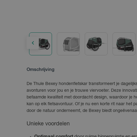
Omschrijving
De Thule Bexey hondenfietskar transformeert je dagelijkse
avonturen voor jou en je trouwe viervoeter. Deze innovat
befaamde kwaliteit met doordacht design, waardoor je 
kan op elk fietsavontuur. Of je nu een korte rit naar het 
door de natuur onderneemt, de Bexey biedt ongeëvenaar
Unieke voordelen
Optimaal comfort
door ruime binnenruimte en e