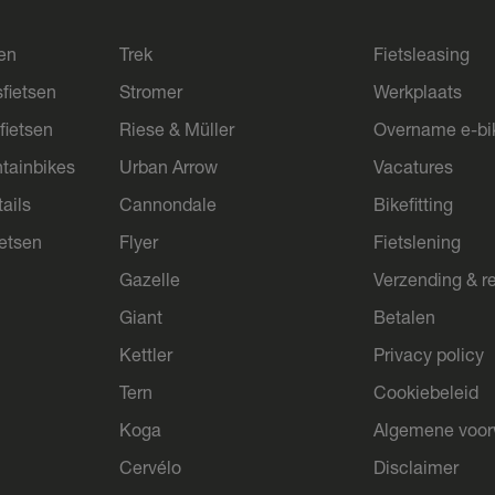
sen
Trek
Fietsleasing
sfietsen
Stromer
Werkplaats
fietsen
Riese & Müller
Overname e-bi
tainbikes
Urban Arrow
Vacatures
ails
Cannondale
Bikefitting
ietsen
Flyer
Fietslening
Gazelle
Verzending & r
Giant
Betalen
Kettler
Privacy policy
Tern
Cookiebeleid
Koga
Algemene voo
Cervélo
Disclaimer