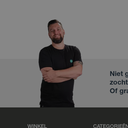
Niet 
zocht
Of gr
WINKEL
CATEGORIEË