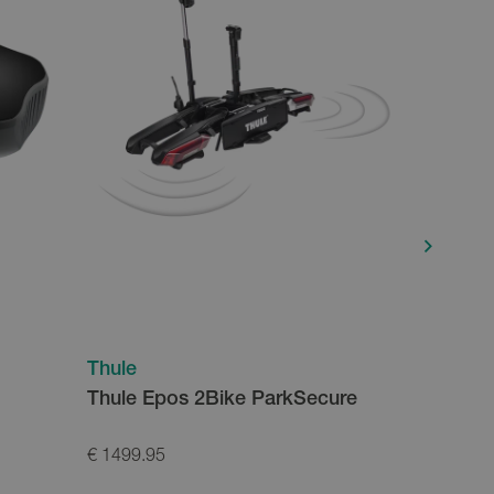
Thule
Thule
Thule Epos 2Bike ParkSecure
Thule Co
€ 1499.95
€ 399.95