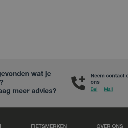
gevonden wat je
Neem contact 
?
ons
Bel
Mail
|
aag meer advies?
N
FIETSMERKEN
OVER ONS