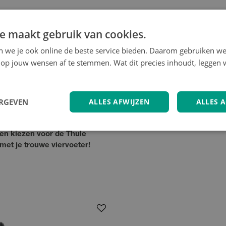
e maakt gebruik van cookies.
or vrijwel alle hondenrassen.
ond te bepalen.
en we je ook online de beste service bieden. Daarom gebruiken w
op jouw wensen af te stemmen. Wat dit precies inhoudt, leggen w
n beschermd tegen alle
ERGEVEN
ALLES AFWIJZEN
ALLES 
e biedt de Bexey maximale
n kiezen voor de Thule
et je trouwe viervoeter!