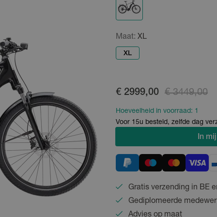
Maat:
XL
XL
€ 2999,00
€ 3449,00
Hoeveelheid in voorraad:
1
Voor 15u besteld, zelfde dag ve
In
mij
Gratis verzending in BE e
Gediplomeerde medewer
Advies op maat