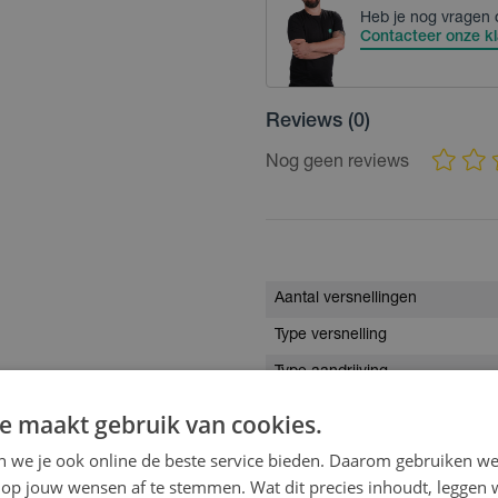
Heb je nog vragen 
Contacteer onze kl
Reviews
(0)
Nog geen reviews
Aantal versnellingen
Type versnelling
Type aandrijving
Type Remmen
e maakt gebruik van cookies.
Type motor
en we je ook online de beste service bieden. Daarom gebruiken w
Batterijcapaciteit
op jouw wensen af te stemmen. Wat dit precies inhoudt, leggen w