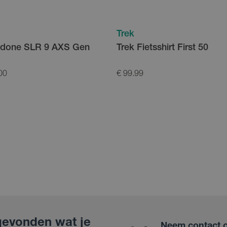
Trek
adone SLR 9 AXS Gen
Trek Fietsshirt First 50
00
€ 99.99
gevonden wat je
Neem contact 