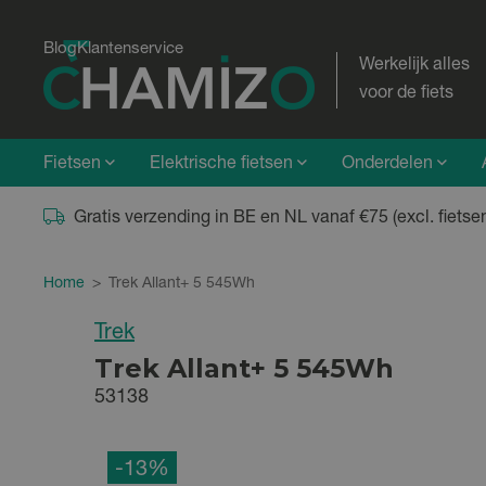
Blog
Klantenservice
Werkelijk alles
voor de fiets
Fietsen
Elektrische fietsen
Onderdelen
Gratis verzending in BE en NL vanaf €75 (excl. fietse
Home
>
Trek Allant+ 5 545Wh
Trek
Trek Allant+ 5 545Wh
53138
-13%