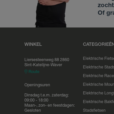
zocht
Of gr
WINKEL
CATEGORIEË
Elektrische Fiet
Liersesteenweg 88 2860
Sint-Katelijne-Waver
Elektrische Stad
Route
Elektrische Race
Elektrische Moun
Openingsuren
Elektrische Longt
Dinsdag t.e.m. zaterdag:
09:00 - 18:00
Elektrische Bakf
Maan-, zon- en feestdagen:
Gesloten
Stadsfietsen