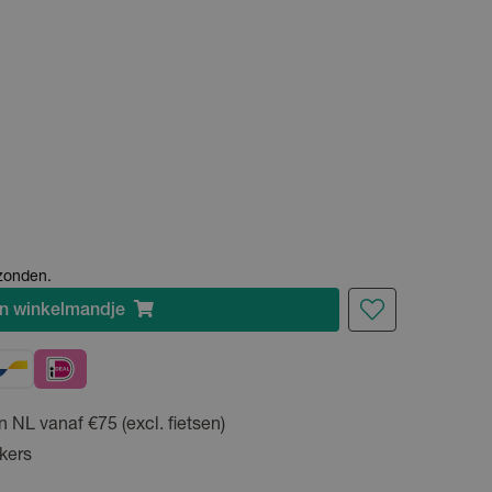
rzonden.
n
winkelmandje
n NL vanaf €75 (excl. fietsen)
kers