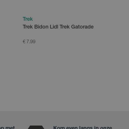
Trek
Trek
Trek Bidon Lidl Trek Gatorade
Trek Che
€ 7.99
€ 3999.00
op met
Kom even langs in onze