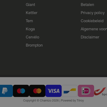
Giant
Betalen
Kettler
Privacy policy
Tern
Cookiebeleid
Koga
Algemene voo
Cervélo
Disclaimer
Brompton
Copyright © Chamizo 2026
|
Powered by
Tilroy