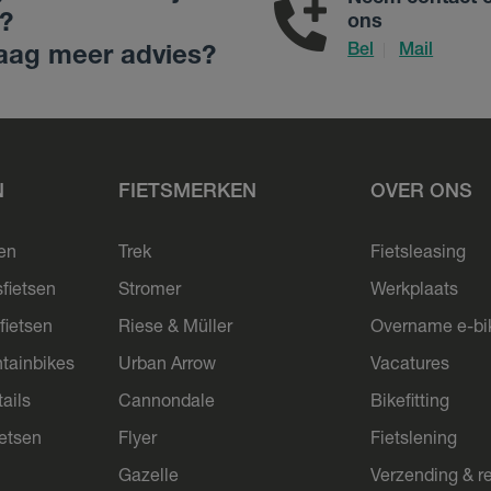
?
ons
Bel
Mail
|
aag meer advies?
N
FIETSMERKEN
OVER ONS
sen
Trek
Fietsleasing
sfietsen
Stromer
Werkplaats
fietsen
Riese & Müller
Overname e-bi
tainbikes
Urban Arrow
Vacatures
ails
Cannondale
Bikefitting
ietsen
Flyer
Fietslening
Gazelle
Verzending & r