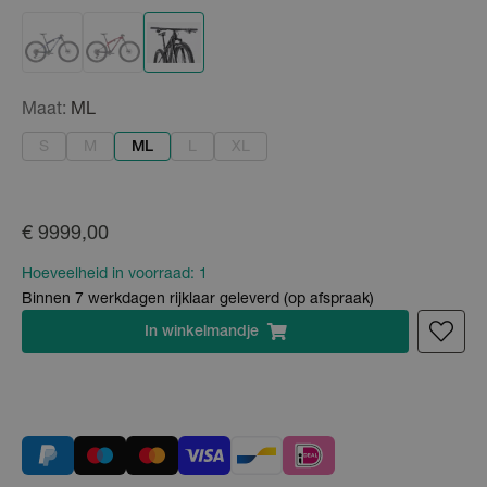
Maat:
ML
S
M
ML
L
XL
€ 9999,00
Hoeveelheid in voorraad:
1
Binnen 7 werkdagen rijklaar geleverd (op afspraak)
In
winkelmandje