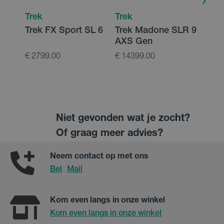
Trek
Trek
Trek
Trek FX Sport SL 6
Trek Madone SLR 9
Trek 
AXS Gen
50
€ 2799.00
€ 14399.00
€ 99.
Niet gevonden wat je zocht?
Of graag meer advies?
Neem contact op met ons
Bel
Mail
|
Kom even langs in onze winkel
Kom even langs in onze winkel