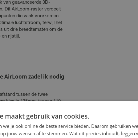
uik van geavanceerde 3D-
n. Dit AirLoom-raster verdeelt
ijnpunten die vaak voorkomen
ptimale luchtstroom, terwijl het
es uit drie breedtematen om de
n rijstijl.
te AirLoom zadel ik nodig
 afstand tussen de twee
mm kies je 135mm, tussen 110-
mm variant. Trek raadt aan
e maakt gebruik van cookies.
imaal comfort.
en we je ook online de beste service bieden. Daarom gebruiken w
aam genoeg voor
op jouw wensen af te stemmen. Wat dit precies inhoudt, leggen w