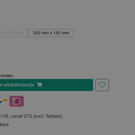
m x 145 mm
250 mm x 155 mm
rzonden.
n
winkelmandje
n NL vanaf €75 (excl. fietsen)
kers