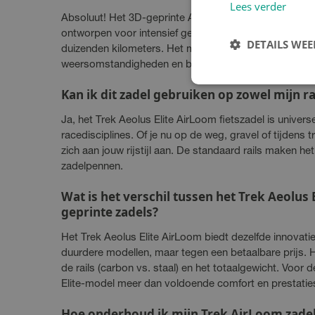
Lees verder
Absoluut! Het 3D-geprinte AirLoom-raster van het Trek
ontworpen voor intensief gebruik en behoudt zijn vo
DETAILS WE
duizenden kilometers. Het materiaal is bestand tegen 
weersomstandigheden en biedt langdurige prestaties 
Kan ik dit zadel gebruiken op zowel mijn ra
Ja, het Trek Aeolus Elite AirLoom fietszadel is universe
racedisciplines. Of je nu op de weg, gravel of tijdens tr
zich aan jouw rijstijl aan. De standaard rails maken het
zadelpennen.
Wat is het verschil tussen het Trek Aeolus 
geprinte zadels?
Het Trek Aeolus Elite AirLoom biedt dezelfde innovati
duurdere modellen, maar tegen een betaalbare prijs. He
de rails (carbon vs. staal) en het totaalgewicht. Voor 
Elite-model meer dan voldoende comfort en prestatie
Hoe onderhoud ik mijn Trek AirLoom zadel