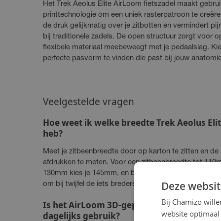
Het Trek Aeolus Elite AirLoom fietszadel maakt gebr
printtechnologie om een uniek rasterpatroon te creëre
de druk gelijkmatig over je zitbotten en vermindert p
bij traditionele zadels. De open structuur zorgt voor o
flexibele materiaal meebeweegt met je pedaalslag. Ki
perfecte pasvorm te vinden die past bij jouw anatomie e
Veelgestelde vragen
Hoe weet ik welke breedte Trek Aeolus Eli
heb?
Meet je zitbeenbreedte door op karton te zitten en de
afdrukken te meten. Voor een zitbeenbreedte tot 110
130mm kies je 145mm, en boven 130mm kies je de 155
Deze websit
om bij twijfel de iets bredere maat te kiezen voor opt
Bij Chamizo will
Is het AirLoom 3D-geprinte raster duurz
website optimaal 
dagelijks gebruik?