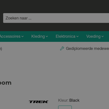
Accessoires
Kleding
Elektronica
Voeding
n)
Gediplomeerde medewe
loom
Kleur:
Black