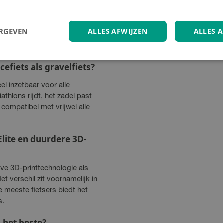
 Aeolus Elite zadel is
rm en ondersteuning ook na
ERGEVEN
ALLES AFWIJZEN
ALLES 
verschillende
zonder in te zakken.
cefiets als gravelfiets?
el inzetbaar voor alle
iathlons rijdt, het zadel past
 compatibel met vrijwel alle
Elite en duurdere 3D-
eve 3D-printtechnologie als
t verschil zit voornamelijk in
de meeste fietsers biedt het
s.
 het beste?