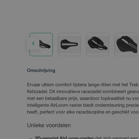
Omschrijving
Ervaar ultiem comfort tijdens lange ritten met het Tre
fietszadel. Dit innovatieve racezadel combineert gea
met een betaalbare prijs, waardoor topkwaliteit nu voo
intelligente AirLoom-raster biedt ondersteuning precie
heeft, perfect voor elke racediscipline en geschikt voo
Unieke voordelen
3D-geprint AirLoom-raster
dat zich aanpast aan