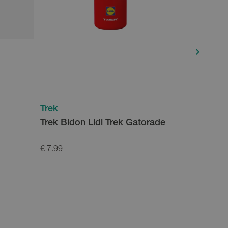
Trek
Trek
Trek Bidon Lidl Trek Gatorade
Trek Che
€ 7.99
€ 3999.00