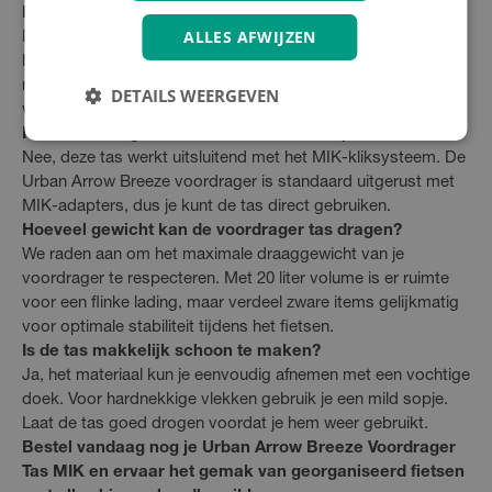
Hoe waterdicht is de Breeze Voordrager Tas?
ALLES AFWIJZEN
De tas is gemaakt van weerbestendig materiaal dat
beschermt tegen lichte regen en spatwater. Voor zware
regenbuien raden we aan een regenhoes te gebruiken of
DETAILS WEERGEVEN
waardevolle spullen extra te beschermen.
Kan ik de tas gebruiken zonder MIK-adapter?
Nee, deze tas werkt uitsluitend met het MIK-kliksysteem. De
Urban Arrow Breeze voordrager is standaard uitgerust met
MIK-adapters, dus je kunt de tas direct gebruiken.
Hoeveel gewicht kan de voordrager tas dragen?
We raden aan om het maximale draaggewicht van je
voordrager te respecteren. Met 20 liter volume is er ruimte
voor een flinke lading, maar verdeel zware items gelijkmatig
voor optimale stabiliteit tijdens het fietsen.
Is de tas makkelijk schoon te maken?
Ja, het materiaal kun je eenvoudig afnemen met een vochtige
doek. Voor hardnekkige vlekken gebruik je een mild sopje.
Laat de tas goed drogen voordat je hem weer gebruikt.
Bestel vandaag nog je Urban Arrow Breeze Voordrager
Tas MIK en ervaar het gemak van georganiseerd fietsen