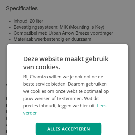
Specificaties
Inhoud: 20 liter
Bevestigingssysteem: MIK (Mounting Is Key)
Compatibel met: Urban Arrow Breeze voordrager
Materiaal: weerbestendig en duurzaam
Deze website maakt gebruik
van cookies.
Bij Chamizo willen we je ook online de
beste service bieden. Daarom gebruiken
Veelgestelde vragen
we cookies om onze website optimaal op
jouw wensen af te stemmen. Wat dit
Past deze voordrager tas ook op andere Urban Arrow
precies inhoudt, leggen we hier uit.
Lees
modellen?
verder
Deze tas is specifiek ontworpen voor de Urban Arrow
Breeze. Voor andere modellen zoals de Family of Cargo zijn
er aparte voordrager tassen beschikbaar die perfect passen
ALLES ACCEPTEREN
bij die frames.