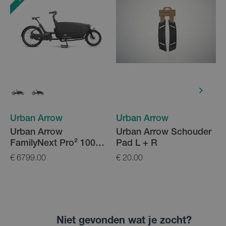
Urban Arrow
Urban Arrow
Urban Arrow
Urban Arrow Schouder
FamilyNext Pro² 100Nm
Pad L + R
545Wh
€ 6799.00
€ 20.00
€
Niet gevonden wat je zocht?