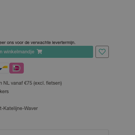
cteer ons voor de verwachte levertermijn.
n
winkelmandje
n NL vanaf €75 (excl. fietsen)
kers
t-Katelijne-Waver