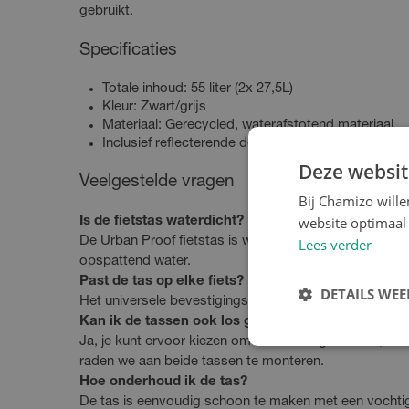
gebruikt.
Specificaties
Totale inhoud: 55 liter (2x 27,5L)
Kleur: Zwart/grijs
Materiaal: Gerecycled, waterafstotend materiaal
Inclusief reflecterende details voor extra veiligheid
Deze websit
Veelgestelde vragen
Bij Chamizo will
website optimaal 
Is de fietstas waterdicht?
De Urban Proof fietstas is waterafstotend en bescher
Lees verder
opspattend water.
Past de tas op elke fiets?
DETAILS WE
Het universele bevestigingssysteem past op vrijwel a
Kan ik de tassen ook los gebruiken?
Ja, je kunt ervoor kiezen om één tas te gebruiken, maar
raden we aan beide tassen te monteren.
Hoe onderhoud ik de tas?
De tas is eenvoudig schoon te maken met een vochtige