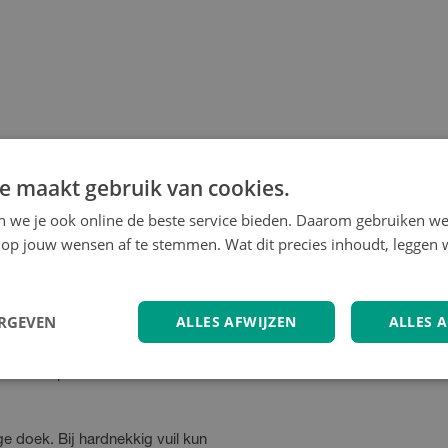
e maakt gebruik van cookies.
en we je ook online de beste service bieden. Daarom gebruiken w
op jouw wensen af te stemmen. Wat dit precies inhoudt, leggen w
mt je spullen tegen regen en
ERGEVEN
ALLES AFWIJZEN
ALLES 
lle standaard bagagedragers.
 voor optimale stabiliteit
 doek. Bij hardnekkig vuil kun