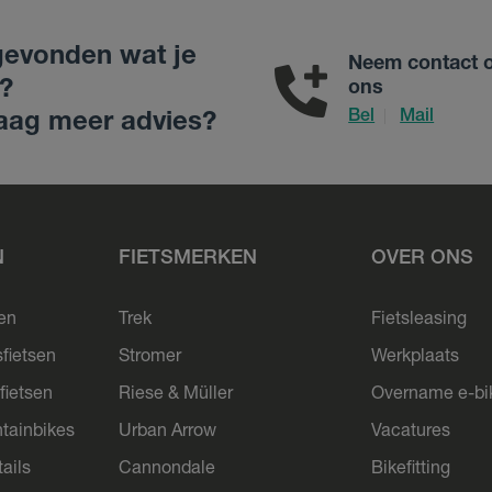
gevonden wat je
Neem contact 
?
ons
Bel
Mail
|
aag meer advies?
N
FIETSMERKEN
OVER ONS
sen
Trek
Fietsleasing
sfietsen
Stromer
Werkplaats
fietsen
Riese & Müller
Overname e-bi
tainbikes
Urban Arrow
Vacatures
ails
Cannondale
Bikefitting