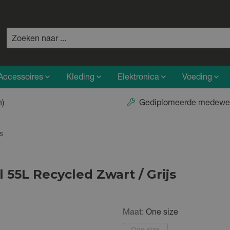
Accessoires
Kleding
Elektronica
Voeding
n)
Gediplomeerde medewe
s
 55L Recycled Zwart / Grijs
Maat:
One size