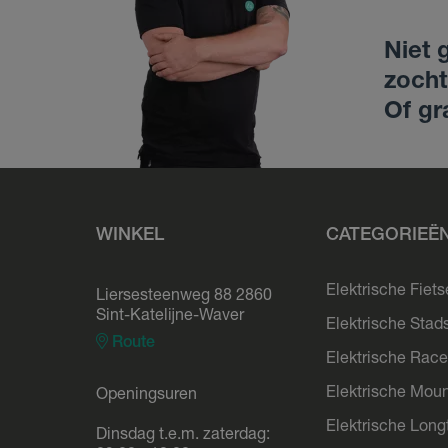
Niet 
zocht
Of gr
WINKEL
CATEGORIEË
Elektrische Fiet
Liersesteenweg 88 2860
Sint-Katelijne-Waver
Elektrische Stad
Route
Elektrische Race
Elektrische Moun
Openingsuren
Elektrische Longt
Dinsdag t.e.m. zaterdag: