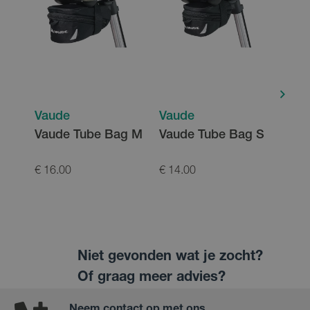
Vaude
Vaude
Vau
Vaude Tube Bag M
Vaude Tube Bag S
Vaud
Lum
€ 16.00
€ 14.00
€ 22.
Niet gevonden wat je zocht?
Of graag meer advies?