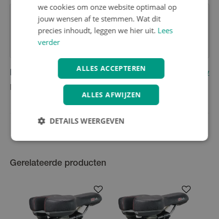
we cookies om onze website optimaal op
jouw wensen af te stemmen. Wat dit
Heb je nog vragen over dit product?
precies inhoudt, leggen we hier uit.
Lees
Contacteer onze klantenservice
verder
ALLES ACCEPTEREN
Reviews
(0)
Schrijf eerste review
Nog geen reviews
ALLES AFWIJZEN
DETAILS WEERGEVEN
Gerelateerde producten