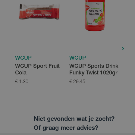
WCUP
WCUP
WC
WCUP Sport Fruit
WCUP Sports Drink
WCU
Cola
Funky Twist 1020gr
Funk
€ 1.30
€ 29.45
€ 2.4
Niet gevonden wat je zocht?
Of graag meer advies?