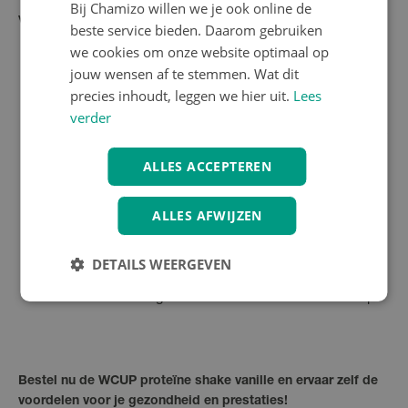
Bij Chamizo willen we je ook online de
Veelgestelde vragen
beste service bieden. Daarom gebruiken
we cookies om onze website optimaal op
Wat is de beste tijd om de WCUP proteïne shake te
jouw wensen af te stemmen. Wat dit
nemen?
Het is aanbevolen om de shake 's ochtends en
precies inhoudt, leggen we hier uit.
Lees
ongeveer een uur voor het slapengaan te gebruiken.
verder
Bevat de shake lactose?
Ja, de WCUP proteïne shake
bevat lactose, dus houd hier rekening mee als je lactose-
intolerant bent.
ALLES ACCEPTEREN
Hoeveel eiwit zit er in één portie?
Elke portie van 25 g
bevat 21,5 g eiwit, wat bijdraagt aan je dagelijkse
eiwitinname.
ALLES AFWIJZEN
Is de shake geschikt voor vegetariërs?
Ja, de
ingrediënten zijn geschikt voor vegetariërs, maar niet
DETAILS WEERGEVEN
voor veganisten vanwege de wei-eiwitten.
Waar kan ik de WCUP proteïne shake kopen?
Je kunt
de shake eenvoudig online bestellen via onze webshop.
Bestel nu de WCUP proteïne shake vanille en ervaar zelf de
voordelen voor je gezondheid en prestaties!