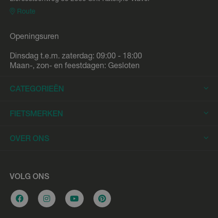
Route
Openingsuren
Dinsdag t.e.m. zaterdag: 09:00 - 18:00
Maan-, zon- en feestdagen: Gesloten
CATEGORIEËN
Elektrische Fietsen
FIETSMERKEN
Elektrische Stadsfietsen
Trek
OVER ONS
Elektrische Racefietsen
Stromer
Elektrische Mountainbikes
Fietsleasing
Riese & Müller
Elektrische Longtails
Werkplaats
VOLG ONS
Urban Arrow
Elektrische Bakfietsen
Overname e-bike
Cannondale
Stadsfietsen
Vacatures
Flyer