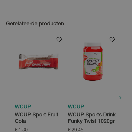
Gerelateerde producten
WCUP
WCUP
WC
WCUP Sport Fruit
WCUP Sports Drink
WCU
Cola
Funky Twist 1020gr
Funk
€ 1.30
€ 29.45
€ 2.4