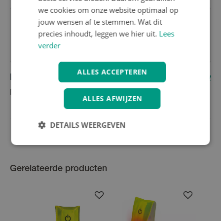
we cookies om onze website optimaal op
jouw wensen af te stemmen. Wat dit
precies inhoudt, leggen we hier uit.
Lees
Heb je nog vragen over dit product?
Contacteer onze klantenservice
verder
ALLES ACCEPTEREN
Reviews
(0)
Schrijf eerste review
Nog geen reviews
ALLES AFWIJZEN
DETAILS WEERGEVEN
Gerelateerde producten